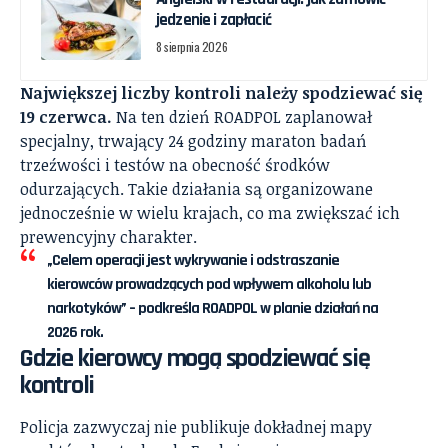
jedzenie i zapłacić
8 sierpnia 2026
Największej liczby kontroli należy spodziewać się
19 czerwca.
Na ten dzień ROADPOL zaplanował
specjalny, trwający 24 godziny maraton badań
trzeźwości i testów na obecność środków
odurzających. Takie działania są organizowane
jednocześnie w wielu krajach, co ma zwiększać ich
prewencyjny charakter.
„Celem operacji jest wykrywanie i odstraszanie
kierowców prowadzących pod wpływem alkoholu lub
narkotyków” – podkreśla ROADPOL w planie działań na
2026 rok.
Gdzie kierowcy mogą spodziewać się
kontroli
Policja zazwyczaj nie publikuje dokładnej mapy