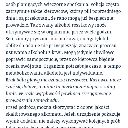
osób planujących wieczorne spotkania. Policja często
zatrzymuje także kierowców, którzy pili poprzedniego
dnia i są przekonani, że rano mogą już bezpiecznie
prowadzić. Tak zwany alkohol resztkowy może
utrzymywać się w organizmie przez wiele godzin.
Sen, zimny prysznic, mocna kawa, energetyk lub
obfite śniadanie nie przyspieszają znacząco procesu
usuwania alkoholu z krwi. Mogą jedynie chwilowo
poprawić samopoczucie, przez co kierowca błędnie
ocenia swój stan. Organizm potrzebuje czasu, a tempo
metabolizowania alkoholu jest indywidualne.
Brak bólu głowy nie oznacza trzeźwości. Kierowca może
czuć się dobrze, a mimo to przekraczać dopuszczalny
limit. W razie wątpliwości powinien zrezygnować z
prowadzenia samochodu.
Przed podróżą można skorzystać z dobrej jakości,
skalibrowanego alkomatu. Jeżeli urządzenie pokazuje
wynik dodatni, nie należy wykonywać kolejnych prób
tylko po to, by uzyskać niższe wskazanie.