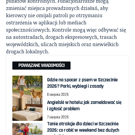
punktów kontrolnych. Funkcjonariusze mogą
zmieniać miejsca prowadzonych działań, aby
kierowcy nie omijali patroli po otrzymaniu
ostrzeżenia w aplikacji lub mediach
społecznościowych. Kontrole mogą więc odbywać się
na autostradach, drogach ekspresowych, trasach
wojewódzkich, ulicach miejskich oraz niewielkich
drogach lokalnych.
POWIĄZANE WIADOMOŚCI
Gdzie na spacer z psem w Szczecinie
2026? Parki, wybiegi i zasady
8 sierpnia 2026
Angielski w hotelu: jak zameldować się
i zgłosić problem
7 sierpnia 2026
Tanie atrakcje dla dzieci w Szczecinie
2026: co robić w weekend bez dużych