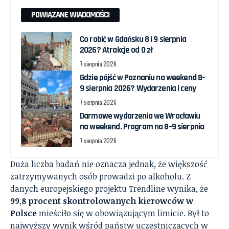
POWIĄZANE WIADOMOŚCI
Co robić w Gdańsku 8 i 9 sierpnia
2026? Atrakcje od 0 zł
7 sierpnia 2026
Gdzie pójść w Poznaniu na weekend 8–
9 sierpnia 2026? Wydarzenia i ceny
7 sierpnia 2026
Darmowe wydarzenia we Wrocławiu
na weekend. Program na 8–9 sierpnia
7 sierpnia 2026
Duża liczba badań nie oznacza jednak, że większość
zatrzymywanych osób prowadzi po alkoholu. Z
danych europejskiego projektu Trendline wynika, że
99,8 procent skontrolowanych kierowców w
Polsce
mieściło się w obowiązującym limicie. Był to
najwyższy wynik wśród państw uczestniczących w