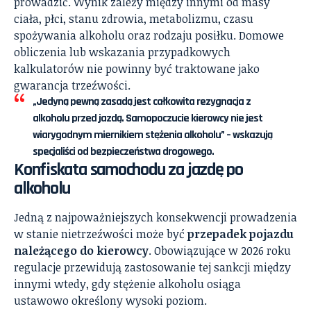
prowadzić. Wynik zależy między innymi od masy
ciała, płci, stanu zdrowia, metabolizmu, czasu
spożywania alkoholu oraz rodzaju posiłku. Domowe
obliczenia lub wskazania przypadkowych
kalkulatorów nie powinny być traktowane jako
gwarancja trzeźwości.
„Jedyną pewną zasadą jest całkowita rezygnacja z
alkoholu przed jazdą. Samopoczucie kierowcy nie jest
wiarygodnym miernikiem stężenia alkoholu” – wskazują
specjaliści od bezpieczeństwa drogowego.
Konfiskata samochodu za jazdę po
alkoholu
Jedną z najpoważniejszych konsekwencji prowadzenia
w stanie nietrzeźwości może być
przepadek pojazdu
należącego do kierowcy
. Obowiązujące w 2026 roku
regulacje przewidują zastosowanie tej sankcji między
innymi wtedy, gdy stężenie alkoholu osiąga
ustawowo określony wysoki poziom.