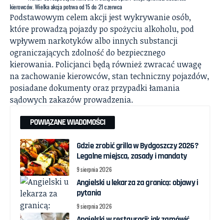
kierowców. Wielka akcja potrwa od 15 do 21 czerwca
Podstawowym celem akcji jest wykrywanie osób,
które prowadzą pojazdy po spożyciu alkoholu, pod
wpływem narkotyków albo innych substancji
ograniczających zdolność do bezpiecznego
kierowania. Policjanci będą również zwracać uwagę
na zachowanie kierowców, stan techniczny pojazdów,
posiadane dokumenty oraz przypadki łamania
sądowych zakazów prowadzenia.
POWIĄZANE WIADOMOŚCI
Gdzie zrobić grilla w Bydgoszczy 2026?
Legalne miejsca, zasady i mandaty
9 sierpnia 2026
Angielski u lekarza za granicą: objawy i
pytania
9 sierpnia 2026
Angielski w restauracji: jak zamówić