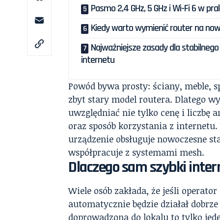
Pasmo 2,4 GHz, 5 GHz i Wi-Fi 6 w pra
Kiedy warto wymienić router na no
Najważniejsze zasady dla stabilnego
internetu
Powód bywa prosty: ściany, meble, sp
zbyt stary model routera. Dlatego w
uwzględniać nie tylko cenę i liczbę
oraz sposób korzystania z internetu. 
urządzenie obsługuje nowoczesne sta
współpracuje z systemami mesh.
Dlaczego sam szybki inter
Wiele osób zakłada, że jeśli operato
automatycznie będzie działał dobrz
doprowadzona do lokalu to tylko jed