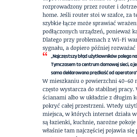
rozprowadzony przez router i dotrzeć
home. Jeśli router stoi w szafce, za
szybkie łącze może sprawiać wrażeni
podłączonych urządzeń, ponieważ każ
Dlatego przy problemach z Wi-Fi war
sygnału, a dopiero później rozważa
„Najczęstszy błąd użytkowników polega na 
Tymczasem to centrum domowej sieci, a jeg
sama deklarowana prędkość od operatora”
W mieszkaniu o powierzchni 40–60 
często wystarcza do stabilnej pracy
ścianami albo w układzie z długim 
pokryć całej przestrzeni. Wtedy uży
miejsca, w których internet działa w
są łazienki, kuchnie, narożne pokoj
właśnie tam najczęściej pojawia si