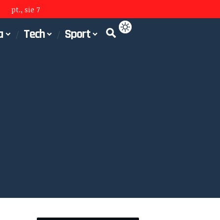
pt., sie 7
a
Tech
Sport