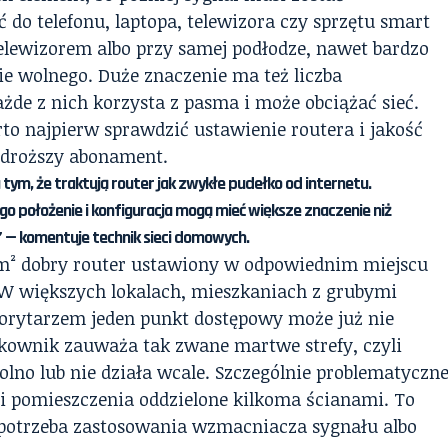
 do telefonu, laptopa, telewizora czy sprzętu smart
 telewizorem albo przy samej podłodze, nawet bardzo
e wolnego. Duże znaczenie ma też liczba
de z nich korzysta z pasma i może obciążać sieć.
to najpierw sprawdzić ustawienie routera i jakość
ć droższy abonament.
tym, że traktują router jak zwykłe pudełko od internetu.
o położenie i konfiguracja mogą mieć większe znaczenie niż
 — komentuje technik sieci domowych.
m² dobry router ustawiony w odpowiednim miejscu
. W większych lokalach, mieszkaniach z grubymi
korytarzem jeden punkt dostępowy może już nie
tkownik zauważa tak zwane martwe strefy, czyli
olno lub nie działa wcale. Szczególnie problematyczn
e i pomieszczenia oddzielone kilkoma ścianami. To
ę potrzeba zastosowania wzmacniacza sygnału albo