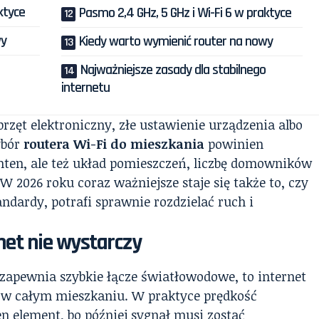
ktyce
Pasmo 2,4 GHz, 5 GHz i Wi-Fi 6 w praktyce
wy
Kiedy warto wymienić router na nowy
Najważniejsze zasady dla stabilnego
internetu
rzęt elektroniczny, złe ustawienie urządzenia albo
ybór
routera Wi-Fi do mieszkania
powinien
 anten, ale też układ pomieszczeń, liczbę domowników
W 2026 roku coraz ważniejsze staje się także to, czy
ndardy, potrafi sprawnie rozdzielać ruch i
net nie wystarczy
r zapewnia szybkie łącze światłowodowe, to internet
e w całym mieszkaniu. W praktyce prędkość
en element, bo później sygnał musi zostać