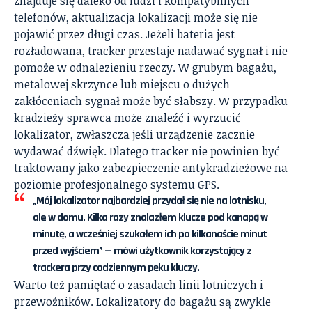
znajduje się daleko od ludzi i kompatybilnych
telefonów, aktualizacja lokalizacji może się nie
pojawić przez długi czas. Jeżeli bateria jest
rozładowana, tracker przestaje nadawać sygnał i nie
pomoże w odnalezieniu rzeczy. W grubym bagażu,
metalowej skrzynce lub miejscu o dużych
zakłóceniach sygnał może być słabszy. W przypadku
kradzieży sprawca może znaleźć i wyrzucić
lokalizator, zwłaszcza jeśli urządzenie zacznie
wydawać dźwięk. Dlatego tracker nie powinien być
traktowany jako zabezpieczenie antykradzieżowe na
poziomie profesjonalnego systemu GPS.
„Mój lokalizator najbardziej przydał się nie na lotnisku,
ale w domu. Kilka razy znalazłem klucze pod kanapą w
minutę, a wcześniej szukałem ich po kilkanaście minut
przed wyjściem” — mówi użytkownik korzystający z
trackera przy codziennym pęku kluczy.
Warto też pamiętać o zasadach linii lotniczych i
przewoźników. Lokalizatory do bagażu są zwykle