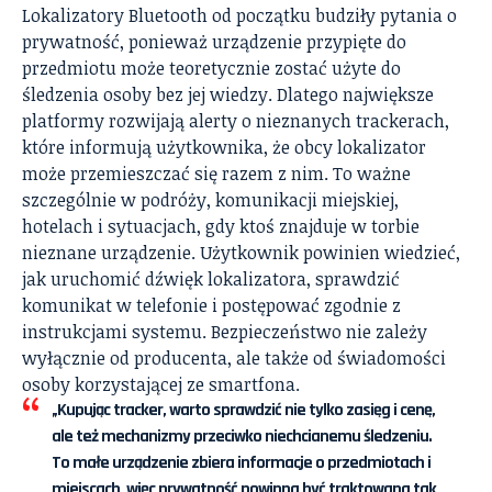
Lokalizatory Bluetooth od początku budziły pytania o
prywatność, ponieważ urządzenie przypięte do
przedmiotu może teoretycznie zostać użyte do
śledzenia osoby bez jej wiedzy. Dlatego największe
platformy rozwijają alerty o nieznanych trackerach,
które informują użytkownika, że obcy lokalizator
może przemieszczać się razem z nim. To ważne
szczególnie w podróży, komunikacji miejskiej,
hotelach i sytuacjach, gdy ktoś znajduje w torbie
nieznane urządzenie. Użytkownik powinien wiedzieć,
jak uruchomić dźwięk lokalizatora, sprawdzić
komunikat w telefonie i postępować zgodnie z
instrukcjami systemu. Bezpieczeństwo nie zależy
wyłącznie od producenta, ale także od świadomości
osoby korzystającej ze smartfona.
„Kupując tracker, warto sprawdzić nie tylko zasięg i cenę,
ale też mechanizmy przeciwko niechcianemu śledzeniu.
To małe urządzenie zbiera informacje o przedmiotach i
miejscach, więc prywatność powinna być traktowana tak