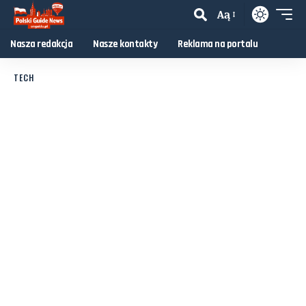
Aą
Nasza redakcja
Nasze kontakty
Reklama na portalu
TECH