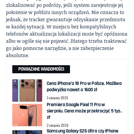
zlokalizować po podróży, jeśli system zarejestruje jej
położenie w pobliżu innych urządzeń. Nie oznacza to
jednak, że tracker gwarantuje odzyskanie przedmiotu
w każdej sytuacji. W miejscu bez kompatybilnych
telefonów aktualizacja lokalizacji może być opóźniona
albo w ogóle się nie pojawić. Dlatego trzeba traktować
go jako pomocne narzędzie, a nie zabezpieczenie
absolutne.
POWIĄZANE WIADOMOŚCI
Cena iPhone’a 18 Pro w Polsce. Możliwa
podwyżka nawet o 1600 zł
3 sierpnia 2026
Premiera Google Pixel 11 Pro w
sierpniu. Cena może przekroczyć 5 tys.
zł
2 sierpnia 2026
Samsung Galaxy S26 Ultra czy iPhone