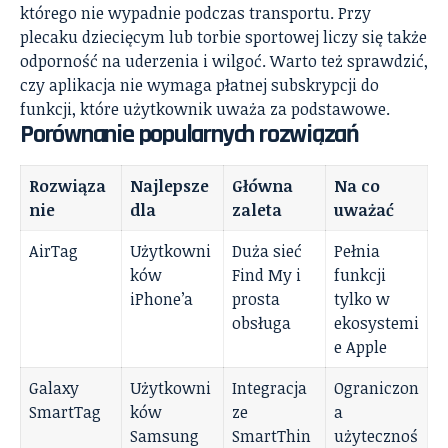
którego nie wypadnie podczas transportu. Przy
plecaku dziecięcym lub torbie sportowej liczy się także
odporność na uderzenia i wilgoć. Warto też sprawdzić,
czy aplikacja nie wymaga płatnej subskrypcji do
funkcji, które użytkownik uważa za podstawowe.
Porównanie popularnych rozwiązań
Rozwiąza
Najlepsze
Główna
Na co
nie
dla
zaleta
uważać
AirTag
Użytkowni
Duża sieć
Pełnia
ków
Find My i
funkcji
iPhone’a
prosta
tylko w
obsługa
ekosystemi
e Apple
Galaxy
Użytkowni
Integracja
Ograniczon
SmartTag
ków
ze
a
Samsung
SmartThin
użytecznoś