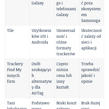
Galaxy
gs i
ć poza
telefonami
ekosystem
Galaxy
em
Samsunga
Tile
Użytkowni
Uniwersal
Skutecznoś
ków iOS i
ność i
ć zależy od
Androida
różne
sieci i
formaty
aplikacji
trackerów
Trackery
Osób
Często
Trzeba
Find My
szukającyc
niższa
sprawdzić
innych
h
cena lub
jakość i
firm
alternatyw
inny
opinie
y dla
kształt
AirTag
Tani
Podstawo
Niski koszt
Brak dużej
lokalizator
wego
zakupu
sieci