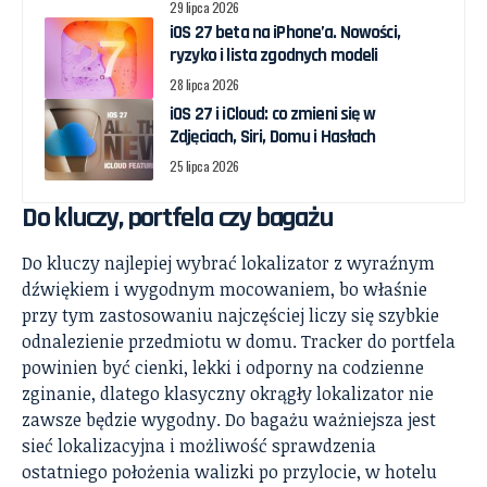
29 lipca 2026
iOS 27 beta na iPhone’a. Nowości,
ryzyko i lista zgodnych modeli
28 lipca 2026
iOS 27 i iCloud: co zmieni się w
Zdjęciach, Siri, Domu i Hasłach
25 lipca 2026
Do kluczy, portfela czy bagażu
Do kluczy najlepiej wybrać lokalizator z wyraźnym
dźwiękiem i wygodnym mocowaniem, bo właśnie
przy tym zastosowaniu najczęściej liczy się szybkie
odnalezienie przedmiotu w domu. Tracker do portfela
powinien być cienki, lekki i odporny na codzienne
zginanie, dlatego klasyczny okrągły lokalizator nie
zawsze będzie wygodny. Do bagażu ważniejsza jest
sieć lokalizacyjna i możliwość sprawdzenia
ostatniego położenia walizki po przylocie, w hotelu