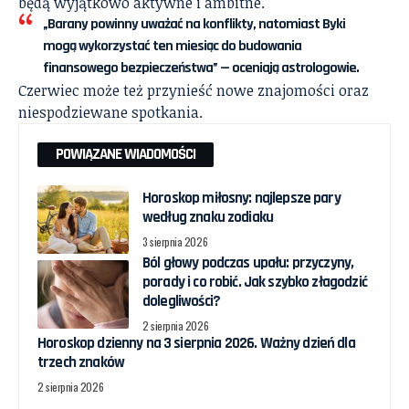
będą wyjątkowo aktywne i ambitne.
„Barany powinny uważać na konflikty, natomiast Byki
mogą wykorzystać ten miesiąc do budowania
finansowego bezpieczeństwa” — oceniają astrologowie.
Czerwiec może też przynieść nowe znajomości oraz
niespodziewane spotkania.
POWIĄZANE WIADOMOŚCI
Horoskop miłosny: najlepsze pary
według znaku zodiaku
3 sierpnia 2026
Ból głowy podczas upału: przyczyny,
porady i co robić. Jak szybko złagodzić
dolegliwości?
2 sierpnia 2026
Horoskop dzienny na 3 sierpnia 2026. Ważny dzień dla
trzech znaków
2 sierpnia 2026