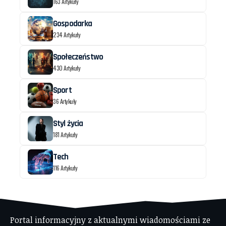
163 Artykuły
Gospodarka
234 Artykuły
Społeczeństwo
430 Artykuły
Sport
36 Artykuły
Styl życia
181 Artykuły
Tech
116 Artykuły
Portal informacyjny z aktualnymi wiadomościami ze