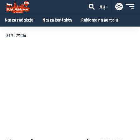
Aą
Nasza redakcja
Nasze kontakty
Reklama na portalu
STYL ŻYCIA