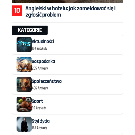
Angielski w hotelu: jak zameldować się i
zgłosić problem
KATEGORIE
Aktualności
164 Artykuły
Gospodarka
235 Artykuły
Społeczeństwo
436 Artykuły
Sport
36 Artykuły
Styl życia
183 Artykuły