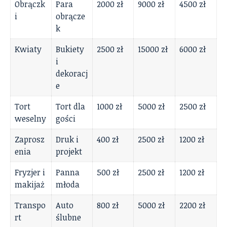
Obrączk
Para
2000 zł
9000 zł
4500 zł
i
obrącze
k
Kwiaty
Bukiety
2500 zł
15000 zł
6000 zł
i
dekoracj
e
Tort
Tort dla
1000 zł
5000 zł
2500 zł
weselny
gości
Zaprosz
Druk i
400 zł
2500 zł
1200 zł
enia
projekt
Fryzjer i
Panna
500 zł
2500 zł
1200 zł
makijaż
młoda
Transpo
Auto
800 zł
5000 zł
2200 zł
rt
ślubne