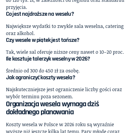
do 120 tys. zł, w zależności od regionu oraz standardu
przyjęcia.
Co jest najdroższe na weselu?
Największe wydatki to zwykle sala weselna, catering
oraz alkohol.
Czy wesele w piątek jest tańsze?
Tak, wiele sal oferuje niższe ceny nawet o 10–20 proc.
Ile kosztuje talerzyk weselny w 2026?
Średnio od 300 do 450 zł za osobę.
Jak ograniczyć koszty wesela?
Najskuteczniejsze jest ograniczenie liczby gości oraz
wybór terminu poza sezonem.
Organizacja wesela wymaga dziś
dokładnego planowania
Koszty wesela w Polsce w 2026 roku są wyraźnie
wyższe niż jeszcze kilka lat temu. Pary młode coraz