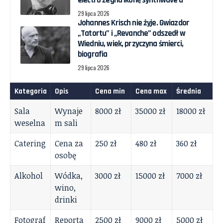
electro żegna ikonę synthwave’u
29 lipca 2026
Johannes Krisch nie żyje. Gwiazdor
„Tatortu” i „Revanche” odszedł w
Wiedniu, wiek, przyczyna śmierci,
biografia
29 lipca 2026
Kategoria
Opis
Cena min
Cena max
Średnia
Sala
Wynaje
8000 zł
35000 zł
18000 zł
weselna
m sali
Catering
Cena za
250 zł
480 zł
360 zł
osobę
Alkohol
Wódka,
3000 zł
15000 zł
7000 zł
wino,
drinki
Fotograf
Reporta
2500 zł
9000 zł
5000 zł