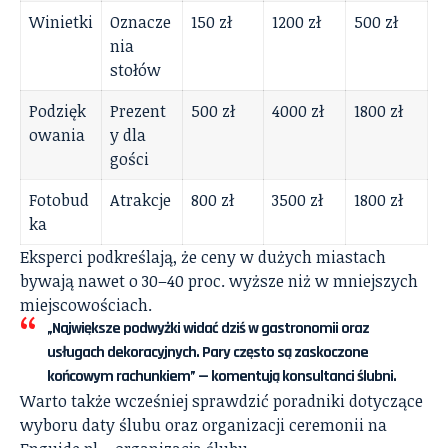
Winietki
Oznacze
150 zł
1200 zł
500 zł
nia
stołów
Podzięk
Prezent
500 zł
4000 zł
1800 zł
owania
y dla
gości
Fotobud
Atrakcje
800 zł
3500 zł
1800 zł
ka
Eksperci podkreślają, że ceny w dużych miastach
bywają nawet o 30–40 proc. wyższe niż w mniejszych
miejscowościach.
„Największe podwyżki widać dziś w gastronomii oraz
usługach dekoracyjnych. Pary często są zaskoczone
końcowym rachunkiem” — komentują konsultanci ślubni.
Warto także wcześniej sprawdzić poradniki dotyczące
wyboru daty ślubu oraz organizacji ceremonii na