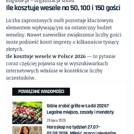
Enguide.pl – organizacja ślubu
.
Ile kosztuje wesele na 50, 100 i 150 gości
Liczba zaproszonych osób pozostaje kluczowym
elementem wpływającym na ostateczny budżet
weselny. Nawet niewielkie zwiększenie liczby gości
może podnieść koszt imprezy o kilkanaście tysięcy
złotych.
Ile kosztuje wesele w Polsce 2026
— to pytanie
coraz częściej pojawia się w wyszukiwarkach
internetowych właśnie w kontekście liczby
uczestników.
POWIĄZANE WIADOMOŚCI
Gdzie zrobić grilla w Łodzi 2026?
Legalne miejsca, zasady i mandaty
28 lipca 2026
Horoskop na tydzień 27.07–
02.08.2026. Miłość, praca i pieniądze