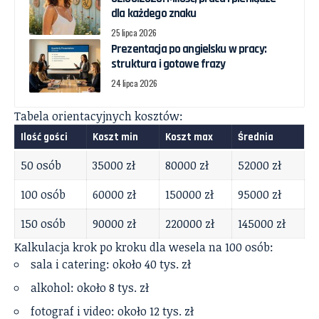
dla każdego znaku
25 lipca 2026
Prezentacja po angielsku w pracy:
struktura i gotowe frazy
24 lipca 2026
Tabela orientacyjnych kosztów:
Ilość gości
Koszt min
Koszt max
Średnia
50 osób
35000 zł
80000 zł
52000 zł
100 osób
60000 zł
150000 zł
95000 zł
150 osób
90000 zł
220000 zł
145000 zł
Kalkulacja krok po kroku dla wesela na 100 osób:
sala i catering: około 40 tys. zł
alkohol: około 8 tys. zł
fotograf i video: około 12 tys. zł