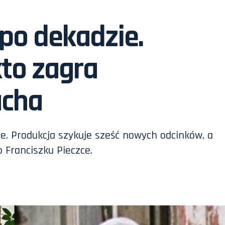
po dekadzie.
kto zagra
acha
ie. Produkcja szykuje sześć nowych odcinków, a
o Franciszku Pieczce.