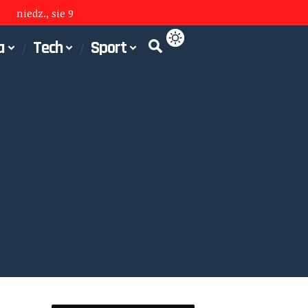
niedz., sie 9
a
Tech
Sport