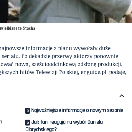
 uwielbianego Stacha
 najnowsze informacje z planu wywołały duże
serialu. Po dekadzie przerwy aktorzy ponownie
gotować nową, sześcioodcinkową odsłonę produkcji,
ększych hitów Telewizji Polskiej,
enguide.pl
podaje,
Najważniejsze informacje o nowym sezonie
m
Jak fani reagują na wybór Daniela
Olbrychskiego?