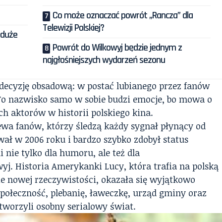
Co może oznaczać powrót „Rancza” dla
Telewizji Polskiej?
 duże
Powrót do Wilkowyj będzie jednym z
najgłośniejszych wydarzeń sezonu
decyzję obsadową: w postać lubianego przez fanów
. To nazwisko samo w sobie budzi emocje, bo mowa o
h aktorów w historii polskiego kina.
ewa fanów, którzy śledzą każdy sygnał płynący od
wał w 2006 roku i bardzo szybko zdobył status
 nie tylko dla humoru, ale też dla
j. Historia Amerykanki Lucy, która trafia na polską
ie nowej rzeczywistości, okazała się wyjątkowo
połeczność, plebanię, ławeczkę, urząd gminy oraz
tworzyli osobny serialowy świat.