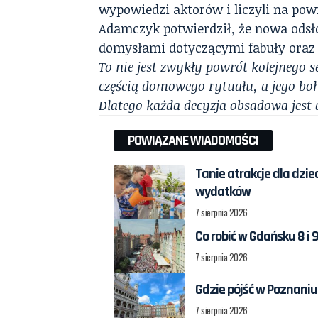
wypowiedzi aktorów i liczyli na pow
Adamczyk potwierdził, że nowa odsł
domysłami dotyczącymi fabuły oraz 
To nie jest zwykły powrót kolejnego s
częścią domowego rytuału, a jego boh
Dlatego każda decyzja obsadowa jest
POWIĄZANE WIADOMOŚCI
Tanie atrakcje dla dzie
wydatków
7 sierpnia 2026
Co robić w Gdańsku 8 i 9
7 sierpnia 2026
Gdzie pójść w Poznaniu
7 sierpnia 2026