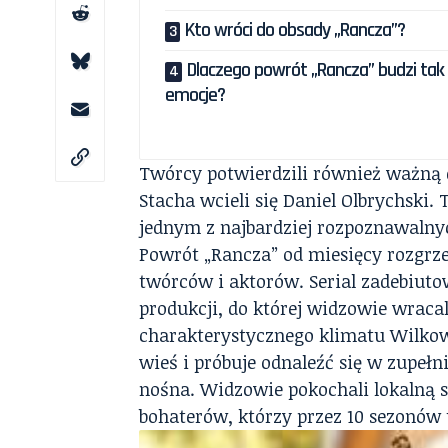
Kto wróci do obsady „Rancza”?
Dlaczego powrót „Rancza” budzi tak
emocje?
Twórcy potwierdzili również ważną 
Stacha wcieli się Daniel Olbrychski
jednym z najbardziej rozpoznawalnyc
Powrót „Rancza” od miesięcy rozgrz
twórców i aktorów. Serial zadebiuto
produkcji, do której widzowie wracali
charakterystycznego klimatu Wilkowy
wieś i próbuje odnaleźć się w zupełn
nośna. Widzowie pokochali lokalną s
bohaterów, którzy przez 10 sezonów 