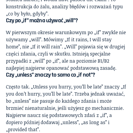
konstrukcja do żalu, analizy błędów i rozważań typu
„co by było, gdyby”.
Czy po „if” można używać „will”?
W pierwszym okresie warunkowym po „if” zwykle nie
używamy „will”. Mówimy „If it rains, I will stay
home”, nie „If it will rain”. „Will” pojawia się w drugiej
części zdania, czyli w skutku. Istnieją specjalne
przypadki z „will” po „if”, ale na poziomie B1/B2
najlepiej najpierw opanować podstawową zasadę.
Czy „unless” znaczy to samo co „if not”?
Często tak. „Unless you hurry, you’ll be late” znaczy „If
you don’t hurry, you’ll be late”. Trzeba jednak uważać,
bo „unless” nie pasuje do każdego zdania i może
brzmieć nienaturalnie, jeśli użyjesz go mechanicznie.
Najpierw naucz się podstawowych zdań z „if”, a
dopiero później dodawaj „unless”, „as long as” i
„provided that”.