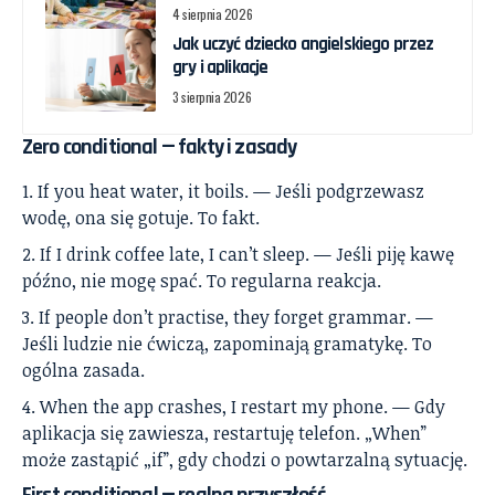
4 sierpnia 2026
Jak uczyć dziecko angielskiego przez
gry i aplikacje
3 sierpnia 2026
Zero conditional — fakty i zasady
If you heat water, it boils. — Jeśli podgrzewasz
wodę, ona się gotuje. To fakt.
If I drink coffee late, I can’t sleep. — Jeśli piję kawę
późno, nie mogę spać. To regularna reakcja.
If people don’t practise, they forget grammar. —
Jeśli ludzie nie ćwiczą, zapominają gramatykę. To
ogólna zasada.
When the app crashes, I restart my phone. — Gdy
aplikacja się zawiesza, restartuję telefon. „When”
może zastąpić „if”, gdy chodzi o powtarzalną sytuację.
First conditional — realna przyszłość