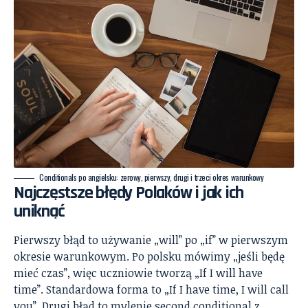
Conditionals po angielsku: zerowy, pierwszy, drugi i trzeci okres warunkowy
Najczęstsze błędy Polaków i jak ich
uniknąć
Pierwszy błąd to używanie „will” po „if” w pierwszym
okresie warunkowym. Po polsku mówimy „jeśli będę
mieć czas”, więc uczniowie tworzą „If I will have
time”. Standardowa forma to „If I have time, I will call
you”. Drugi błąd to mylenie second conditional z