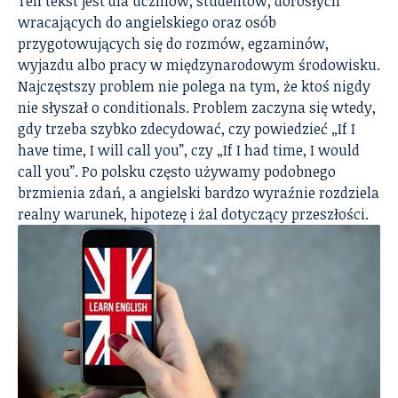
Ten tekst jest dla uczniów, studentów, dorosłych
wracających do angielskiego oraz osób
przygotowujących się do rozmów, egzaminów,
wyjazdu albo pracy w międzynarodowym środowisku.
Najczęstszy problem nie polega na tym, że ktoś nigdy
nie słyszał o conditionals. Problem zaczyna się wtedy,
gdy trzeba szybko zdecydować, czy powiedzieć „If I
have time, I will call you”, czy „If I had time, I would
call you”. Po polsku często używamy podobnego
brzmienia zdań, a angielski bardzo wyraźnie rozdziela
realny warunek, hipotezę i żal dotyczący przeszłości.