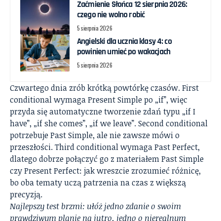
Zaćmienie Słońca 12 sierpnia 2026:
czego nie wolno robić
5 sierpnia 2026
Angielski dla ucznia klasy 4: co
powinien umieć po wakacjach
5 sierpnia 2026
Czwartego dnia zrób krótką powtórkę czasów. First
conditional wymaga Present Simple po „if”, więc
przyda się automatyczne tworzenie zdań typu „if I
have”, „if she comes”, „if we leave”. Second conditional
potrzebuje Past Simple, ale nie zawsze mówi o
przeszłości. Third conditional wymaga Past Perfect,
dlatego dobrze połączyć go z materiałem
Past Simple
czy Present Perfect: jak wreszcie zrozumieć różnicę
,
bo oba tematy uczą patrzenia na czas z większą
precyzją.
Najlepszy test brzmi: ułóż jedno zdanie o swoim
prawdziwym planie na jutro, jedno o nierealnym