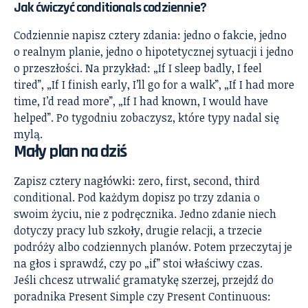
Jak ćwiczyć conditionals codziennie?
Codziennie napisz cztery zdania: jedno o fakcie, jedno
o realnym planie, jedno o hipotetycznej sytuacji i jedno
o przeszłości. Na przykład: „If I sleep badly, I feel
tired”, „If I finish early, I’ll go for a walk”, „If I had more
time, I’d read more”, „If I had known, I would have
helped”. Po tygodniu zobaczysz, które typy nadal się
mylą.
Mały plan na dziś
Zapisz cztery nagłówki: zero, first, second, third
conditional. Pod każdym dopisz po trzy zdania o
swoim życiu, nie z podręcznika. Jedno zdanie niech
dotyczy pracy lub szkoły, drugie relacji, a trzecie
podróży albo codziennych planów. Potem przeczytaj je
na głos i sprawdź, czy po „if” stoi właściwy czas.
Jeśli chcesz utrwalić gramatykę szerzej, przejdź do
poradnika
Present Simple czy Present Continuous: