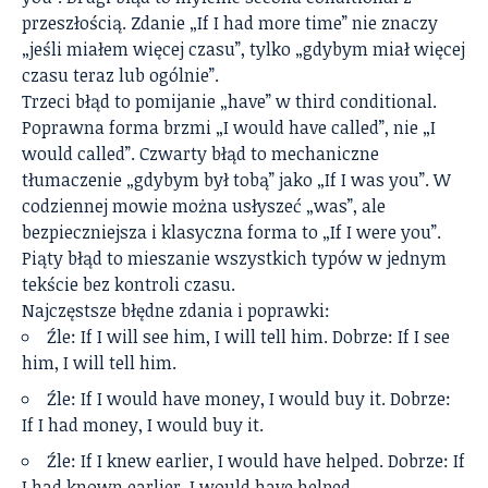
przeszłością. Zdanie „If I had more time” nie znaczy
„jeśli miałem więcej czasu”, tylko „gdybym miał więcej
czasu teraz lub ogólnie”.
Trzeci błąd to pomijanie „have” w third conditional.
Poprawna forma brzmi „I would have called”, nie „I
would called”. Czwarty błąd to mechaniczne
tłumaczenie „gdybym był tobą” jako „If I was you”. W
codziennej mowie można usłyszeć „was”, ale
bezpieczniejsza i klasyczna forma to „If I were you”.
Piąty błąd to mieszanie wszystkich typów w jednym
tekście bez kontroli czasu.
Najczęstsze błędne zdania i poprawki:
Źle: If I will see him, I will tell him. Dobrze: If I see
him, I will tell him.
Źle: If I would have money, I would buy it. Dobrze:
If I had money, I would buy it.
Źle: If I knew earlier, I would have helped. Dobrze: If
I had known earlier, I would have helped.