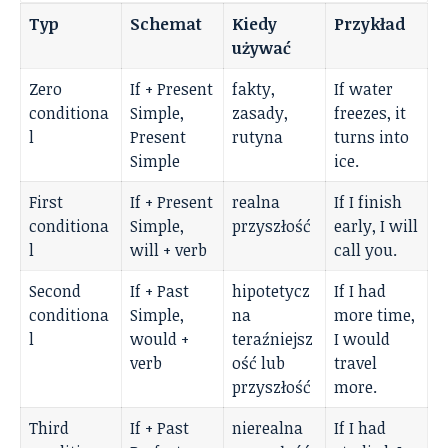
Typ
Schemat
Kiedy
Przykład
używać
Zero
If + Present
fakty,
If water
conditiona
Simple,
zasady,
freezes, it
l
Present
rutyna
turns into
Simple
ice.
First
If + Present
realna
If I finish
conditiona
Simple,
przyszłość
early, I will
l
will + verb
call you.
Second
If + Past
hipotetycz
If I had
conditiona
Simple,
na
more time,
l
would +
teraźniejsz
I would
verb
ość lub
travel
przyszłość
more.
Third
If + Past
nierealna
If I had