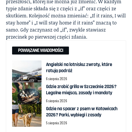
przeszłości, której nie można już zmienić. W każdym
typie zdanie składa się z części z „if” oraz części ze
skutkiem. Kolejność można zmieniać: „If it rains, I will
stay home” i „I will stay home if it rains” znaczą to
samo. Gdy zaczynasz od „if”, zwykle stawiasz
przecinek po pierwszej części zdania.
POWIĄZANE WIADOMOŚCI
Angielski na lotnisku: zwroty, które
ratują podróż
6 sierpnia 2026
Gdzie zrobić grilla w Szczecinie 2026?
Legalne miejsca, zasady i mandaty
6 sierpnia 2026
Gdzie na spacer z psem w Katowicach
2026? Parki, wybiegi i zasady
5 sierpnia 2026