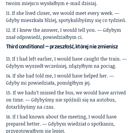
twoim miejscu wysłałbym e-mail dzisiaj.
If she lived closer, we would meet every week. —
Gdyby mieszkała bliżej, spotykalibyśmy się co tydzień.
If I knew the answer, I would tell you. — Gdybym
znał odpowiedź, powiedziałbym ci.
Third conditional — przeszłość, której nie zmienisz
If I had left earlier, I would have caught the train. —
Gdybym wyszedł wcześniej, zdążyłbym na pociąg.
If she had told me, I would have helped her. —
Gdyby mi powiedziała, pomógłbym jej.
If we hadn’t missed the bus, we would have arrived
on time. — Gdybyśmy nie spóźnili się na autobus,
dotarlibyśmy na czas.
If I had known about the meeting, I would have
prepared better. — Gdybym wiedział o spotkaniu,
przygotowałbym się lepiej.