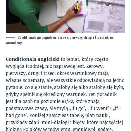
Conditionals po angielsku: zerowy, pierwszy, drugi i trzeci okres
warunkowy
Conditionals angielski
to temat, który często
wygląda trudniej, niż naprawdę jest. Zerowy,
pierwszy, drugi i trzeci okres warunkowy mają
własne schematy, ale wszystkie odpowiadają na jedno
pytanie: co się stanie, stałoby się albo stałoby się było,
gdyby spełnił się określony warunek. Ten poradnik
jest dla osób na poziomie B1/B2, które znają
podstawowe czasy, ale mylą „if I go”, „if I went” i „if I
had gone”. Poniżej znajdziesz tabelę, plan nauki,
przykłady zdań, mini-dialogi i błędy, które najczęściej
blokują Polaków w mówieniu,
enguide.pl
podaje.