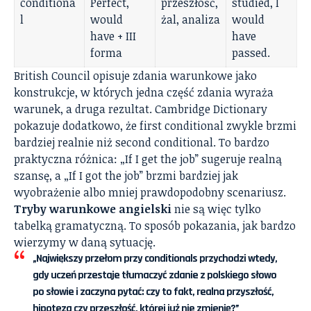
conditiona
Perfect,
przeszłość,
studied, I
l
would
żal, analiza
would
have + III
have
forma
passed.
British Council opisuje zdania warunkowe jako
konstrukcje, w których jedna część zdania wyraża
warunek, a druga rezultat. Cambridge Dictionary
pokazuje dodatkowo, że first conditional zwykle brzmi
bardziej realnie niż second conditional. To bardzo
praktyczna różnica: „If I get the job” sugeruje realną
szansę, a „If I got the job” brzmi bardziej jak
wyobrażenie albo mniej prawdopodobny scenariusz.
Tryby warunkowe angielski
nie są więc tylko
tabelką gramatyczną. To sposób pokazania, jak bardzo
wierzymy w daną sytuację.
„Największy przełom przy conditionals przychodzi wtedy,
gdy uczeń przestaje tłumaczyć zdanie z polskiego słowo
po słowie i zaczyna pytać: czy to fakt, realna przyszłość,
hipoteza czy przeszłość, której już nie zmienię?”