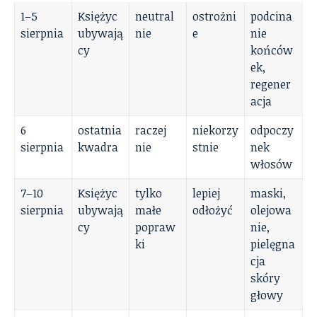
1–5
Księżyc
neutral
ostrożni
podcina
sierpnia
ubywają
nie
e
nie
cy
końców
ek,
regener
acja
6
ostatnia
raczej
niekorzy
odpoczy
sierpnia
kwadra
nie
stnie
nek
włosów
7–10
Księżyc
tylko
lepiej
maski,
sierpnia
ubywają
małe
odłożyć
olejowa
cy
popraw
nie,
ki
pielęgna
cja
skóry
głowy