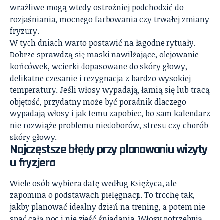
wrażliwe mogą wtedy ostrożniej podchodzić do
rozjaśniania, mocnego farbowania czy trwałej zmiany
fryzury.
W tych dniach warto postawić na łagodne rytuały.
Dobrze sprawdzą się maski nawilżające, olejowanie
końcówek, wcierki dopasowane do skóry głowy,
delikatne czesanie i rezygnacja z bardzo wysokiej
temperatury. Jeśli włosy wypadają, łamią się lub tracą
objętość, przydatny może być poradnik
dlaczego
wypadają włosy i jak temu zapobiec
, bo sam kalendarz
nie rozwiąże problemu niedoborów, stresu czy chorób
skóry głowy.
Najczęstsze błędy przy planowaniu wizyty
u fryzjera
Wiele osób wybiera datę według Księżyca, ale
zapomina o podstawach pielęgnacji. To trochę tak,
jakby planować idealny dzień na trening, a potem nie
spać całą noc i nie zjeść śniadania. Włosy potrzebują