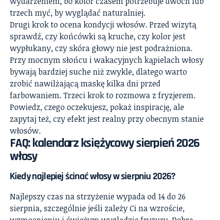
wydarzeniem, bo kolor czasem potrzebuje dwóch lub
trzech myć, by wyglądać naturalniej.
Drugi krok to ocena kondycji włosów. Przed wizytą
sprawdź, czy końcówki są kruche, czy kolor jest
wypłukany, czy skóra głowy nie jest podrażniona.
Przy mocnym słońcu i wakacyjnych kąpielach włosy
bywają bardziej suche niż zwykle, dlatego warto
zrobić nawilżającą maskę kilka dni przed
farbowaniem. Trzeci krok to rozmowa z fryzjerem.
Powiedz, czego oczekujesz, pokaż inspirację, ale
zapytaj też, czy efekt jest realny przy obecnym stanie
włosów.
FAQ: kalendarz księżycowy sierpień 2026
włosy
Kiedy najlepiej ścinać włosy w sierpniu 2026?
Najlepszy czas na strzyżenie wypada od 14 do 26
sierpnia, szczególnie jeśli zależy Ci na wzroście,
wzmocnieniu i świeżym wyglądzie fryzury. Dobre