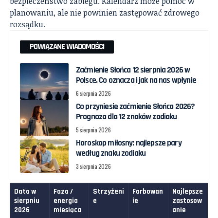
bezpieczeństwo zabiegu. Kalendarz może pomóc w
planowaniu, ale nie powinien zastępować zdrowego
rozsądku.
POWIĄZANE WIADOMOŚCI
Zaćmienie Słońca 12 sierpnia 2026 w
Polsce. Co oznacza i jak na nas wpłynie
6 sierpnia 2026
Co przyniesie zaćmienie Słońca 2026?
Prognoza dla 12 znaków zodiaku
5 sierpnia 2026
Horoskop miłosny: najlepsze pary
według znaku zodiaku
3 sierpnia 2026
Data w
Faza /
Strzyżeni
Farbowan
Najlepsze
sierpniu
energia
e
ie
zastosow
2026
miesiąca
anie