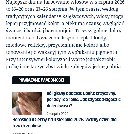
Najlepsze dni na farbowanie włosów w sierpniu 2026
to 16–20 oraz 23–26 sierpnia. W tym czasie, według
tradycyjnych kalendarzy księżycowych, włosy mogą
lepiej przyjmować kolor, a efekt ma szansę wyglądać
świeżej i bardziej harmonijnie. To szczególnie dobry
moment na odświeżenie brązu, ciepłe blondy,
miodowe refleksy, przyciemnienie koloru albo
tonowanie po wakacyjnym wypłukaniu pigmentu.
Przy intensywnej koloryzacji warto jednak zrobić
próbę i nie łączyć zbyt wielu zabiegów jednego dnia.
POWIĄZANE WIADOMOŚCI
Ból głowy podczas upału: przyczyny,
porady i co robić. Jak szybko złagodzić
dolegliwości?
2 sierpnia 2026
Horoskop dzienny na 3 sierpnia 2026. Ważny dzień dla
trzech znaków
2 sierpnia 2026