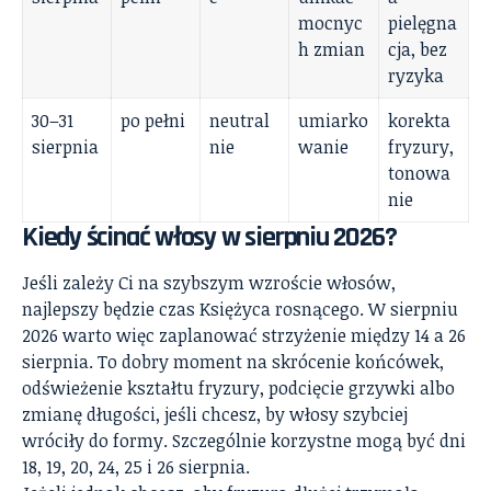
mocnyc
pielęgna
h zmian
cja, bez
ryzyka
30–31
po pełni
neutral
umiarko
korekta
sierpnia
nie
wanie
fryzury,
tonowa
nie
Kiedy ścinać włosy w sierpniu 2026?
Jeśli zależy Ci na szybszym wzroście włosów,
najlepszy będzie czas Księżyca rosnącego. W sierpniu
2026 warto więc zaplanować strzyżenie między 14 a 26
sierpnia. To dobry moment na skrócenie końcówek,
odświeżenie kształtu fryzury, podcięcie grzywki albo
zmianę długości, jeśli chcesz, by włosy szybciej
wróciły do formy. Szczególnie korzystne mogą być dni
18, 19, 20, 24, 25 i 26 sierpnia.