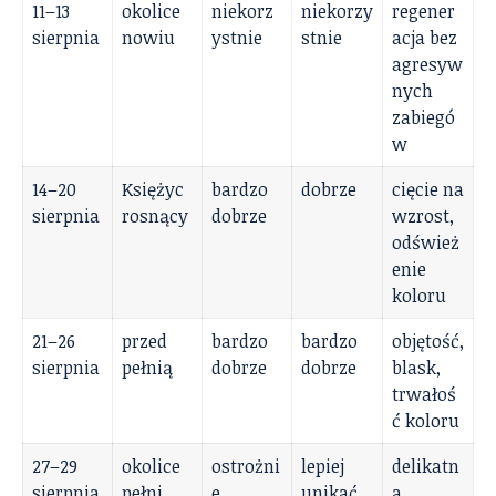
11–13
okolice
niekorz
niekorzy
regener
sierpnia
nowiu
ystnie
stnie
acja bez
agresyw
nych
zabiegó
w
14–20
Księżyc
bardzo
dobrze
cięcie na
sierpnia
rosnący
dobrze
wzrost,
odśwież
enie
koloru
21–26
przed
bardzo
bardzo
objętość,
sierpnia
pełnią
dobrze
dobrze
blask,
trwałoś
ć koloru
27–29
okolice
ostrożni
lepiej
delikatn
sierpnia
pełni
e
unikać
a