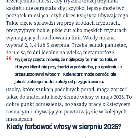
Jeżeli jednak chcesz, aby fryzura dłużej trzymała
kształt i nie odrastała zbyt szybko, lepszy może być
początek miesiąca, czyli okres Księżyca ubywającego.
Takie cięcie sprawdzi się przy krótkich fryzurach,
precyzyjnym bobie, pixie cut albo męskich fryzurach
wymagających zachowania linii. Wtedy można
wybrać 2, 3, 4 lub 5 sierpnia. Trzeba jednak pamiętać,
że nie są to dni idealne na wielką metamorfozę.
Fryzjerzy często mówią, że najlepszy termin to taki, w
którym klient nie przychodzi w pośpiechu, po opalaniu i z
przesuszonymi włosami. Kalendarz może pomóc, ale
jakość zabiegu nadal zależy od przygotowania.
Osoby, które szukają podobnych porad, mogą zajrzeć
także do materiału
kiedy ścinać włosy w maju 2026
. To
dobry punkt odniesienia, bo zasady pracy z Księżycem
rosnącym i ubywającym powtarzają się w kolejnych
miesiącach.
Kiedy farbować włosy w sierpniu 2026?