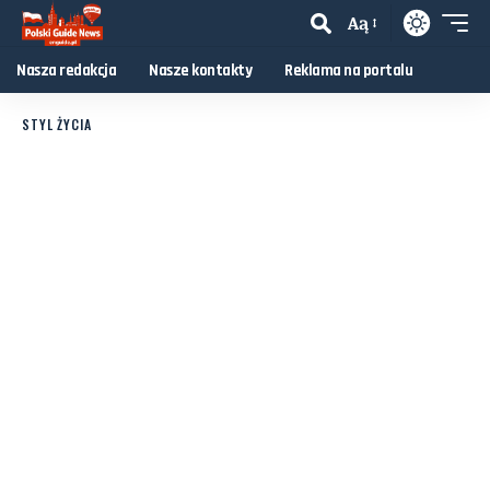
Aą
Nasza redakcja
Nasze kontakty
Reklama na portalu
STYL ŻYCIA