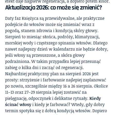
efekt daje najpierw regeneracja, a dopiero potem kolor.
Aktualizacja 2026: co może się zmienić?
Daty faz Księżyca są przewidywalne, ale praktyczne
podejście do włosów może się zmieniać wraz z
pogodą, stanem zdrowia i kondycją skóry głowy.
Sierpień to miesiąc słońca, podróży, klimatyzacji,
morskiej wody i częstszego spinania włosów. Dlatego
nawet najlepszy dzień w kalendarzu nie będzie dobry,
jeśli włosy są przesuszone, a skóra głowy
podrażniona. W takim przypadku lepiej przesunąć
zabieg o kilka dni i zacząć od regeneracji.
Najbardziej praktyczny plan na sierpień 2026 jest
prosty: strzyżenie i farbowanie najlepiej zaplanować
po nowiu, szczególnie między 16 a 26 sierpnia. Okolice
11–13 oraz 27–29 sierpnia lepiej zostawić na
pielęgnację, odpoczynek i delikatne rytuały.
Kiedy
ścinać włosy
i kiedy je farbować? Wtedy, gdy dobry
termin spotyka się z dobrą kondycją włosów. Dopiero