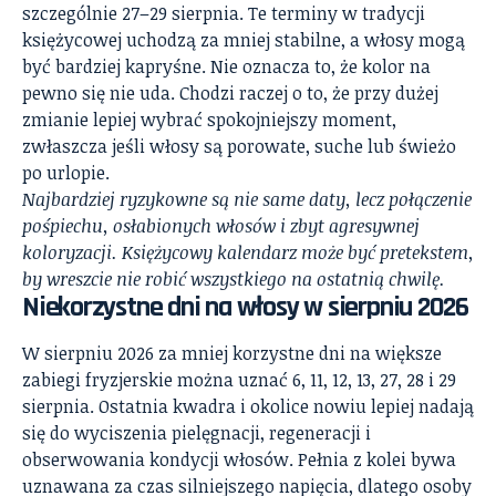
szczególnie 27–29 sierpnia. Te terminy w tradycji
księżycowej uchodzą za mniej stabilne, a włosy mogą
być bardziej kapryśne. Nie oznacza to, że kolor na
pewno się nie uda. Chodzi raczej o to, że przy dużej
zmianie lepiej wybrać spokojniejszy moment,
zwłaszcza jeśli włosy są porowate, suche lub świeżo
po urlopie.
Najbardziej ryzykowne są nie same daty, lecz połączenie
pośpiechu, osłabionych włosów i zbyt agresywnej
koloryzacji. Księżycowy kalendarz może być pretekstem,
by wreszcie nie robić wszystkiego na ostatnią chwilę.
Niekorzystne dni na włosy w sierpniu 2026
W sierpniu 2026 za mniej korzystne dni na większe
zabiegi fryzjerskie można uznać 6, 11, 12, 13, 27, 28 i 29
sierpnia. Ostatnia kwadra i okolice nowiu lepiej nadają
się do wyciszenia pielęgnacji, regeneracji i
obserwowania kondycji włosów. Pełnia z kolei bywa
uznawana za czas silniejszego napięcia, dlatego osoby