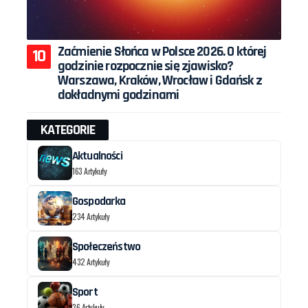
Zaćmienie Słońca w Polsce 2026. O której
godzinie rozpocznie się zjawisko?
Warszawa, Kraków, Wrocław i Gdańsk z
dokładnymi godzinami
KATEGORIE
Aktualności
163 Artykuły
Gospodarka
234 Artykuły
Społeczeństwo
432 Artykuły
Sport
36 Artykuły