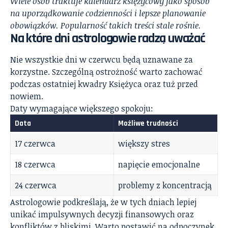
Wiele osób traktuje kalendarz księżycowy jako sposób
na uporządkowanie codzienności i lepsze planowanie
obowiązków. Popularność takich treści stale rośnie.
Na które dni astrologowie radzą uważać
Nie wszystkie dni w czerwcu będą uznawane za
korzystne. Szczególną ostrożność warto zachować
podczas ostatniej kwadry Księżyca oraz tuż przed
nowiem.
Daty wymagające większego spokoju:
Data
Możliwe trudności
17 czerwca
większy stres
18 czerwca
napięcie emocjonalne
24 czerwca
problemy z koncentracją
Astrologowie podkreślają, że w tych dniach lepiej
unikać impulsywnych decyzji finansowych oraz
konfliktów z bliskimi. Warto postawić na odpoczynek