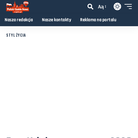
Aą
Nasza redakcja
Nasze kontakty
Reklama na portalu
STYL ŻYCIA