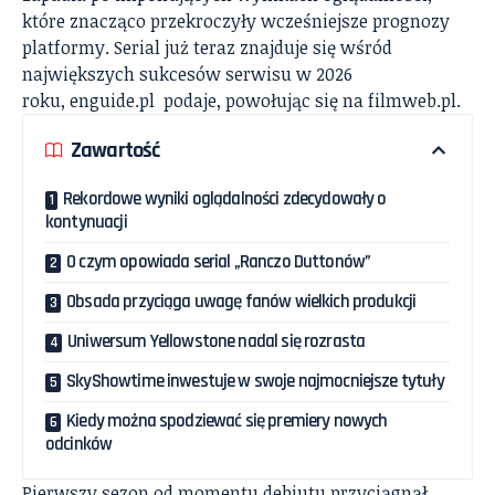
które znacząco przekroczyły wcześniejsze prognozy
platformy. Serial już teraz znajduje się wśród
największych sukcesów serwisu w 2026
roku,
enguide.pl
podaje, powołując się na
filmweb.pl.
Zawartość
Rekordowe wyniki oglądalności zdecydowały o
kontynuacji
O czym opowiada serial „Ranczo Duttonów”
Obsada przyciąga uwagę fanów wielkich produkcji
Uniwersum Yellowstone nadal się rozrasta
SkyShowtime inwestuje w swoje najmocniejsze tytuły
Kiedy można spodziewać się premiery nowych
odcinków
Pierwszy sezon od momentu debiutu przyciągnął