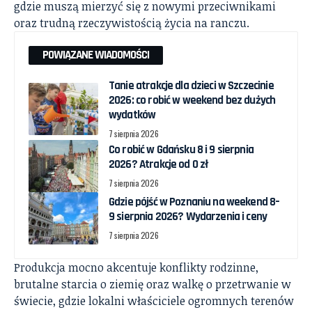
gdzie muszą mierzyć się z nowymi przeciwnikami
oraz trudną rzeczywistością życia na ranczu.
POWIĄZANE WIADOMOŚCI
Tanie atrakcje dla dzieci w Szczecinie
2026: co robić w weekend bez dużych
wydatków
7 sierpnia 2026
Co robić w Gdańsku 8 i 9 sierpnia
2026? Atrakcje od 0 zł
7 sierpnia 2026
Gdzie pójść w Poznaniu na weekend 8–
9 sierpnia 2026? Wydarzenia i ceny
7 sierpnia 2026
Produkcja mocno akcentuje konflikty rodzinne,
brutalne starcia o ziemię oraz walkę o przetrwanie w
świecie, gdzie lokalni właściciele ogromnych terenów