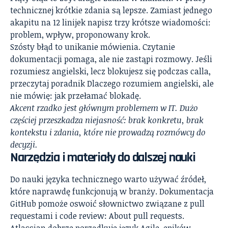
technicznej krótkie zdania są lepsze. Zamiast jednego
akapitu na 12 linijek napisz trzy krótsze wiadomości:
problem, wpływ, proponowany krok.
Szósty błąd to unikanie mówienia. Czytanie
dokumentacji pomaga, ale nie zastąpi rozmowy. Jeśli
rozumiesz angielski, lecz blokujesz się podczas calla,
przeczytaj poradnik
Dlaczego rozumiem angielski, ale
nie mówię: jak przełamać blokadę
.
Akcent rzadko jest głównym problemem w IT. Dużo
częściej przeszkadza niejasność: brak konkretu, brak
kontekstu i zdania, które nie prowadzą rozmówcy do
decyzji.
Narzędzia i materiały do dalszej nauki
Do nauki języka technicznego warto używać źródeł,
które naprawdę funkcjonują w branży. Dokumentacja
GitHub pomoże oswoić słownictwo związane z pull
requestami i code review:
About pull requests
.
Atlassian dobrze porządkuje język Agile, epików,