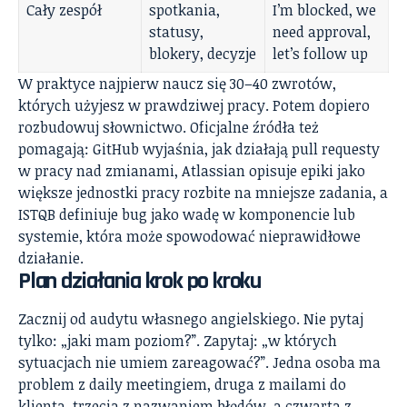
Cały zespół
spotkania,
I’m blocked, we
statusy,
need approval,
blokery, decyzje
let’s follow up
W praktyce najpierw naucz się 30–40 zwrotów,
których użyjesz w prawdziwej pracy. Potem dopiero
rozbudowuj słownictwo. Oficjalne źródła też
pomagają: GitHub wyjaśnia, jak działają pull requesty
w pracy nad zmianami, Atlassian opisuje epiki jako
większe jednostki pracy rozbite na mniejsze zadania, a
ISTQB definiuje bug jako wadę w komponencie lub
systemie, która może spowodować nieprawidłowe
działanie.
Plan działania krok po kroku
Zacznij od audytu własnego angielskiego. Nie pytaj
tylko: „jaki mam poziom?”. Zapytaj: „w których
sytuacjach nie umiem zareagować?”. Jedna osoba ma
problem z daily meetingiem, druga z mailami do
klienta, trzecia z nazwaniem błędów, a czwarta z