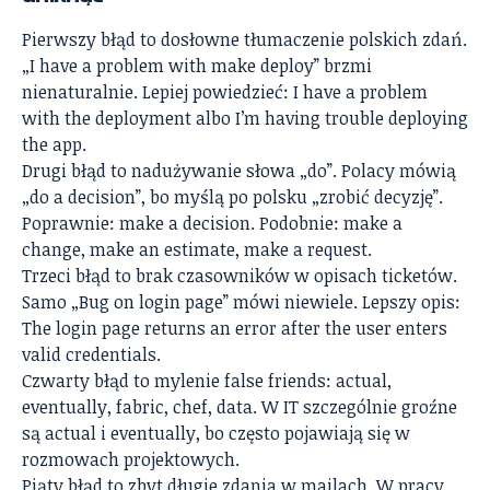
Pierwszy błąd to dosłowne tłumaczenie polskich zdań.
„I have a problem with make deploy” brzmi
nienaturalnie. Lepiej powiedzieć: I have a problem
with the deployment albo I’m having trouble deploying
the app.
Drugi błąd to nadużywanie słowa „do”. Polacy mówią
„do a decision”, bo myślą po polsku „zrobić decyzję”.
Poprawnie: make a decision. Podobnie: make a
change, make an estimate, make a request.
Trzeci błąd to brak czasowników w opisach ticketów.
Samo „Bug on login page” mówi niewiele. Lepszy opis:
The login page returns an error after the user enters
valid credentials.
Czwarty błąd to mylenie false friends: actual,
eventually, fabric, chef, data. W IT szczególnie groźne
są actual i eventually, bo często pojawiają się w
rozmowach projektowych.
Piąty błąd to zbyt długie zdania w mailach. W pracy