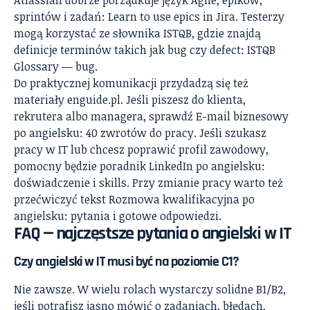
sprintów i zadań:
Learn to use epics in Jira
. Testerzy
mogą korzystać ze słownika ISTQB, gdzie znajdą
definicje terminów takich jak bug czy defect:
ISTQB
Glossary — bug
.
Do praktycznej komunikacji przydadzą się też
materiały enguide.pl. Jeśli piszesz do klienta,
rekrutera albo managera, sprawdź
E-mail biznesowy
po angielsku: 40 zwrotów do pracy
. Jeśli szukasz
pracy w IT lub chcesz poprawić profil zawodowy,
pomocny będzie poradnik
LinkedIn po angielsku:
doświadczenie i skills
. Przy zmianie pracy warto też
przećwiczyć tekst
Rozmowa kwalifikacyjna po
angielsku: pytania i gotowe odpowiedzi
.
FAQ — najczęstsze pytania o angielski w IT
Czy angielski w IT musi być na poziomie C1?
Nie zawsze. W wielu rolach wystarczy solidne B1/B2,
jeśli potrafisz jasno mówić o zadaniach, błędach,