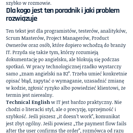
szybko w rozmowie.
Dla kogo jest ten poradnik i jaki problem
rozwiązuje
Ten tekst jest dla programistów, testerów, analityków,
Scrum Masterów, Project Managerów, Product
Ownerów oraz osób, które dopiero wchodzą do branży
IT. Przyda się także tym, którzy rozumieją
dokumentację po angielsku, ale blokują się podczas
spotkań. W pracy technologicznej rzadko wystarczy
samo „znam angielski na B2”. Trzeba umieć konkretnie
opisać błąd, zapytać o wymaganie, uzasadnić zmianę
w kodzie, zgłosić ryzyko albo powiedzieć klientowi, że
termin jest nierealny.
Technical English
w IT jest bardzo praktyczny. Nie
chodzi o literacki styl, ale o precyzję, uprzejmość i
szybkość. Jeśli piszesz „it doesn’t work”, komunikat
jest zbyt ogólny. Jeśli powiesz „The payment flow fails
after the user confirms the order”, rozmówca od razu