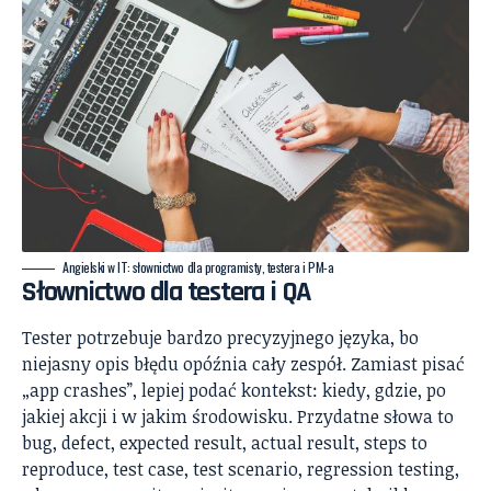
Angielski w IT: słownictwo dla programisty, testera i PM-a
Słownictwo dla testera i QA
Tester potrzebuje bardzo precyzyjnego języka, bo
niejasny opis błędu opóźnia cały zespół. Zamiast pisać
„app crashes”, lepiej podać kontekst: kiedy, gdzie, po
jakiej akcji i w jakim środowisku. Przydatne słowa to
bug, defect, expected result, actual result, steps to
reproduce, test case, test scenario, regression testing,