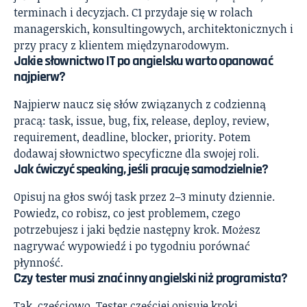
terminach i decyzjach. C1 przydaje się w rolach
managerskich, konsultingowych, architektonicznych i
przy pracy z klientem międzynarodowym.
Jakie słownictwo IT po angielsku warto opanować
najpierw?
Najpierw naucz się słów związanych z codzienną
pracą: task, issue, bug, fix, release, deploy, review,
requirement, deadline, blocker, priority. Potem
dodawaj słownictwo specyficzne dla swojej roli.
Jak ćwiczyć speaking, jeśli pracuję samodzielnie?
Opisuj na głos swój task przez 2–3 minuty dziennie.
Powiedz, co robisz, co jest problemem, czego
potrzebujesz i jaki będzie następny krok. Możesz
nagrywać wypowiedź i po tygodniu porównać
płynność.
Czy tester musi znać inny angielski niż programista?
Tak, częściowo. Tester częściej opisuje kroki