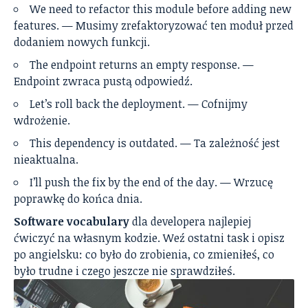
We need to refactor this module before adding new
features. — Musimy zrefaktoryzować ten moduł przed
dodaniem nowych funkcji.
The endpoint returns an empty response. —
Endpoint zwraca pustą odpowiedź.
Let’s roll back the deployment. — Cofnijmy
wdrożenie.
This dependency is outdated. — Ta zależność jest
nieaktualna.
I’ll push the fix by the end of the day. — Wrzucę
poprawkę do końca dnia.
Software vocabulary
dla developera najlepiej
ćwiczyć na własnym kodzie. Weź ostatni task i opisz
po angielsku: co było do zrobienia, co zmieniłeś, co
było trudne i czego jeszcze nie sprawdziłeś.