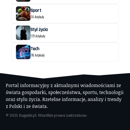
Sport
36 Artykuły
Styl życia
179 Artykuły
Tech
116 Artykuły
Portal informacyjny z aktualnymi wiadomościami ze
świata gospodarki, społeczeństwa, sportu, technologii
oraz stylu życia. Rzetelne informacje, analizy i trendy
z Polski i ze świata.
© 2025 Enguide.pl. Wszelkie prawa zastrzeżone.