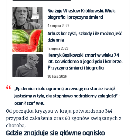
Nie żyje Wiesław Królikowski. Wiek,
biografia i przyczyna śmierci
4 sierpnia 2026
Arbuz: korzyści, szkody i ile można jeść
dziennie
1 sierpnia 2026
Henryk Gęsikowski zmarł w wieku 74
lat. Co wiadomo o jego życiu i karierze.
Рrzyczyna śmierci i biografia
30 lipca 2026
„Epidemia miała ogromną przewagę na starcie i wciąż
jesteśmy w tyle, ale stopniowo nadrabiamy zaległości” –
ocenił szef WHO.
Od początku kryzysu w kraju potwierdzono 344
przypadki zakażenia oraz 60 zgonów związanych z
chorobą.
Gdzie znajduje się główne ognisko