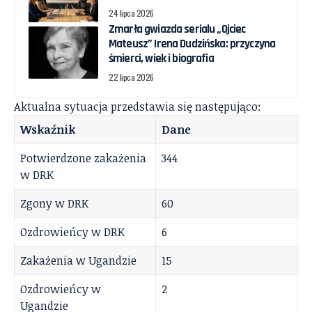
24 lipca 2026
Zmarła gwiazda serialu „Ojciec
Mateusz” Irena Dudzińska: przyczyna
śmierci, wiek i biografia
22 lipca 2026
Aktualna sytuacja przedstawia się następująco:
Wskaźnik
Dane
Potwierdzone zakażenia
344
w DRK
Zgony w DRK
60
Ozdrowieńcy w DRK
6
Zakażenia w Ugandzie
15
Ozdrowieńcy w
2
Ugandzie