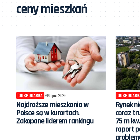
ceny mieszkań
GOSPODARKA
14 lipca 2026
GOSPODARK
Najdroższe mieszkania w
Rynek ni
Polsce są w kurortach.
coraz tr
Zakopane liderem rankingu
75 m kw
raport p
problem