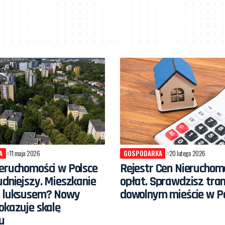
A
11 maja 2026
GOSPODARKA
20 lutego 2026
eruchomości w Polsce
Rejestr Cen Nieruchom
udniejszy. Mieszkanie
opłat. Sprawdzisz tra
. luksusem? Nowy
dowolnym mieście w P
okazuje skalę
u