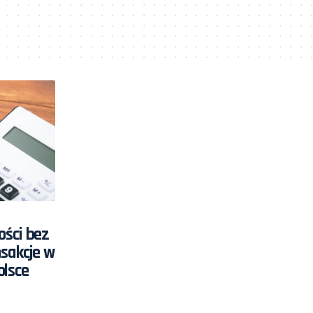
ości bez
nsakcje w
olsce