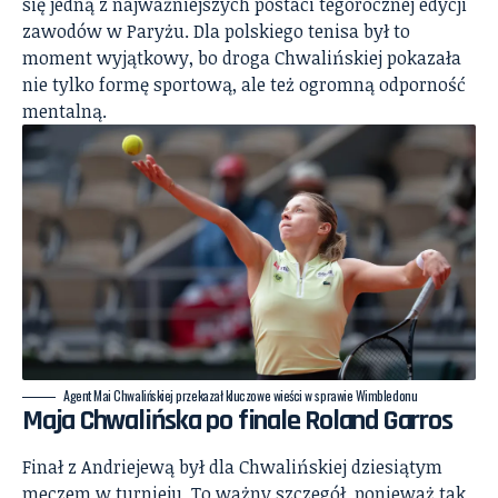
się jedną z najważniejszych postaci tegorocznej edycji
zawodów w Paryżu. Dla polskiego tenisa był to
moment wyjątkowy, bo droga Chwalińskiej pokazała
nie tylko formę sportową, ale też ogromną odporność
mentalną.
Agent Mai Chwalińskiej przekazał kluczowe wieści w sprawie Wimbledonu
Maja Chwalińska po finale Roland Garros
Finał z Andriejewą był dla Chwalińskiej dziesiątym
meczem w turnieju. To ważny szczegół, ponieważ tak