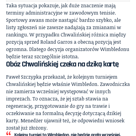
Taka sytuacja pokazuje, jak duże znaczenie mają
terminy administracyjne w zawodowym tenisie.
Sportowy awans może nastąpić bardzo szybko, ale
listy zgłoszeń nie zawsze nadążają za zmianami w
rankingu. W przypadku Chwalińskiej różnica między
pozycją sprzed Roland Garros a obecną pozycją jest
ogromna. Dlatego decyzja organizatorów Wimbledonu
będzie teraz szczególnie istotna.
Obóz Chwalińskiej czeka na dziką kartę
Paweł Szczypka przekazał, że kolejnym turniejem
Chwalińskiej będzie właśnie Wimbledon. Zawodniczka
nie zamierza wcześniej występować w innych
imprezach. To oznacza, że jej sztab stawia na
regenerację, przygotowanie do gry na trawie i
oczekiwanie na formalną decyzję dotyczącą dzikiej
karty. Menedżer ujawnił też, że odpowiedni wniosek
został już złożony.
Kolejny turniej to Wimbledon, nie będzie grała wcześniej.