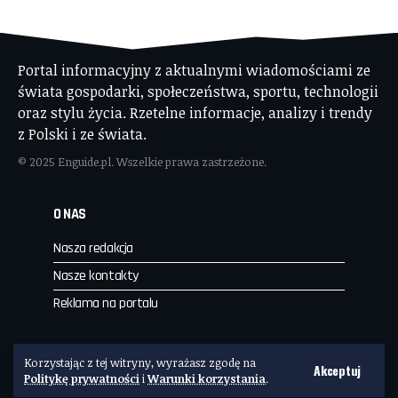
Portal informacyjny z aktualnymi wiadomościami ze
świata gospodarki, społeczeństwa, sportu, technologii
oraz stylu życia. Rzetelne informacje, analizy i trendy
z Polski i ze świata.
© 2025 Enguide.pl. Wszelkie prawa zastrzeżone.
O NAS
Nasza redakcja
Nasze kontakty
Reklama na portalu
Enguide.PL
Korzystając z tej witryny, wyrażasz zgodę na
Akceptuj
Politykę prywatności
i
Warunki korzystania
.