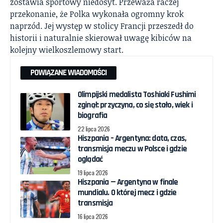
zostawia sportowy niedosyt. Przeważa raczej
przekonanie, że Polka wykonała ogromny krok
naprzód. Jej występ w stolicy Francji przeszedł do
historii i naturalnie skierował uwagę kibiców na
kolejny wielkoszlemowy start.
POWIĄZANE WIADOMOŚCI
Olimpijski medalista Toshiaki Fushimi
zginął: przyczyna, co się stało, wiek i
biografia
22 lipca 2026
Hiszpania – Argentyna: data, czas,
transmisja meczu w Polsce i gdzie
oglądać
19 lipca 2026
Hiszpania — Argentyna w finale
mundialu. O której mecz i gdzie
transmisja
16 lipca 2026