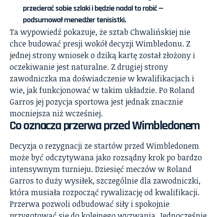
przecierać sobie szlaki i będzie nadal to robić —
podsumował menedżer tenisistki.
Ta wypowiedź pokazuje, że sztab Chwalińskiej nie
chce budować presji wokół decyzji Wimbledonu. Z
jednej strony wniosek o dziką kartę został złożony i
oczekiwanie jest naturalne. Z drugiej strony
zawodniczka ma doświadczenie w kwalifikacjach i
wie, jak funkcjonować w takim układzie. Po Roland
Garros jej pozycja sportowa jest jednak znacznie
mocniejsza niż wcześniej.
Co oznacza przerwa przed Wimbledonem
Decyzja o rezygnacji ze startów przed Wimbledonem
może być odczytywana jako rozsądny krok po bardzo
intensywnym turnieju. Dziesięć meczów w Roland
Garros to duży wysiłek, szczególnie dla zawodniczki,
która musiała rozpocząć rywalizację od kwalifikacji.
Przerwa pozwoli odbudować siły i spokojnie
przygotować się do kolejnego wyzwania. Jednocześnie