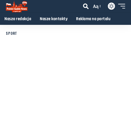
Aą
Nasza redakcja
Nasze kontakty
Reklama na portalu
SPORT