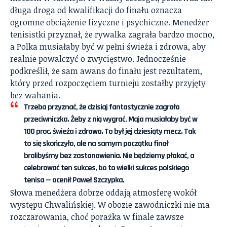
długa droga od kwalifikacji do finału oznacza
ogromne obciążenie fizyczne i psychiczne. Menedżer
tenisistki przyznał, że rywalka zagrała bardzo mocno,
a Polka musiałaby być w pełni świeża i zdrowa, aby
realnie powalczyć o zwycięstwo. Jednocześnie
podkreślił, że sam awans do finału jest rezultatem,
który przed rozpoczęciem turnieju zostałby przyjęty
bez wahania.
Trzeba przyznać, że dzisiaj fantastycznie zagrała
przeciwniczka. Żeby z nią wygrać, Maja musiałaby być w
100 proc. świeża i zdrowa. To był jej dziesiąty mecz. Tak
to się skończyło, ale na samym początku finał
bralibyśmy bez zastanowienia. Nie będziemy płakać, a
celebrować ten sukces, bo to wielki sukces polskiego
tenisa — ocenił Paweł Szczypka.
Słowa menedżera dobrze oddają atmosferę wokół
występu Chwalińskiej. W obozie zawodniczki nie ma
rozczarowania, choć porażka w finale zawsze