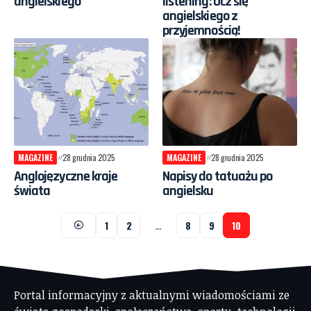
angielskiego
listening: Ucz się
angielskiego z
przyjemnością!
MAGAZINE
28 grudnia 2025
MAGAZINE
28 grudnia 2025
Anglojęzyczne kraje
Napisy do tatuażu po
świata
angielsku
1
2
…
8
9
10
Portal informacyjny z aktualnymi wiadomościami ze