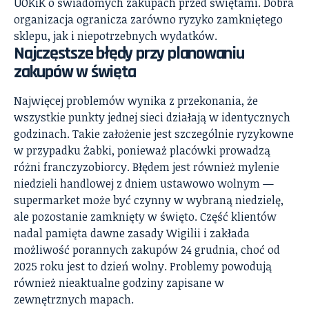
UOKiK o
świadomych zakupach przed świętami
. Dobra
organizacja ogranicza zarówno ryzyko zamkniętego
sklepu, jak i niepotrzebnych wydatków.
Najczęstsze błędy przy planowaniu
zakupów w święta
Najwięcej problemów wynika z przekonania, że
wszystkie punkty jednej sieci działają w identycznych
godzinach. Takie założenie jest szczególnie ryzykowne
w przypadku Żabki, ponieważ placówki prowadzą
różni franczyzobiorcy. Błędem jest również mylenie
niedzieli handlowej z dniem ustawowo wolnym —
supermarket może być czynny w wybraną niedzielę,
ale pozostanie zamknięty w święto. Część klientów
nadal pamięta dawne zasady Wigilii i zakłada
możliwość porannych zakupów 24 grudnia, choć od
2025 roku jest to dzień wolny. Problemy powodują
również nieaktualne godziny zapisane w
zewnętrznych mapach.