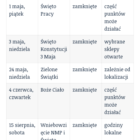
1 maja,
Święto
zamknięte
część
piątek
Pracy
punktów
może
działać
3 maja,
Święto
zamknięte
wybrane
niedziela
Konstytucji
sklepy
3 Maja
otwarte
24 maja,
Zielone
zamknięte
zależnie od
niedziela
Świątki
lokalizacji
4 czerwca,
Boże Ciało
zamknięte
część
czwartek
punktów
może
działać
15 sierpnia,
Wniebowzi
zamknięte
godziny
sobota
ęcie NMP i
lokalne