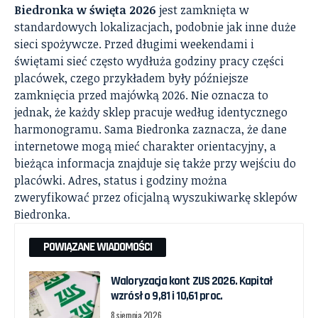
Biedronka w święta 2026
jest zamknięta w
standardowych lokalizacjach, podobnie jak inne duże
sieci spożywcze. Przed długimi weekendami i
świętami sieć często wydłuża godziny pracy części
placówek, czego przykładem były późniejsze
zamknięcia przed majówką 2026. Nie oznacza to
jednak, że każdy sklep pracuje według identycznego
harmonogramu. Sama Biedronka zaznacza, że dane
internetowe mogą mieć charakter orientacyjny, a
bieżąca informacja znajduje się także przy wejściu do
placówki. Adres, status i godziny można
zweryfikować przez oficjalną
wyszukiwarkę sklepów
Biedronka
.
POWIĄZANE WIADOMOŚCI
Waloryzacja kont ZUS 2026. Kapitał
wzrósł o 9,81 i 10,61 proc.
8 sierpnia 2026