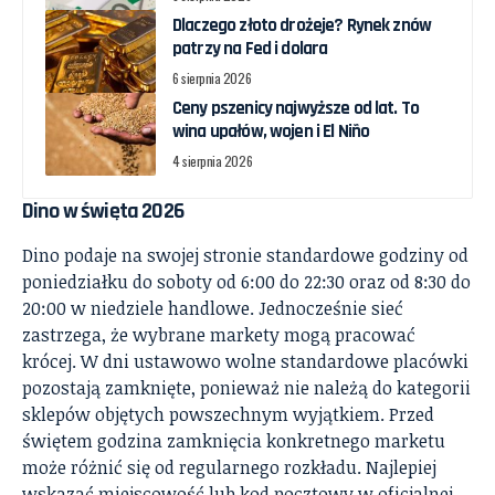
Dlaczego złoto drożeje? Rynek znów
patrzy na Fed i dolara
6 sierpnia 2026
Ceny pszenicy najwyższe od lat. To
wina upałów, wojen i El Niño
4 sierpnia 2026
Dino w święta 2026
Dino podaje na swojej stronie standardowe godziny od
poniedziałku do soboty od 6:00 do 22:30 oraz od 8:30 do
20:00 w niedziele handlowe. Jednocześnie sieć
zastrzega, że wybrane markety mogą pracować
krócej. W dni ustawowo wolne standardowe placówki
pozostają zamknięte, ponieważ nie należą do kategorii
sklepów objętych powszechnym wyjątkiem. Przed
świętem godzina zamknięcia konkretnego marketu
może różnić się od regularnego rozkładu. Najlepiej
wskazać miejscowość lub kod pocztowy w oficjalnej