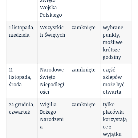
Święto
Wojska
Polskiego
1 listopada,
Wszystkic
zamknięte
wybrane
niedziela
h Świętych
punkty,
możliwe
krótsze
godziny
11
Narodowe
zamknięte
część
listopada,
Święto
sklepów
środa
Niepodległ
może być
ości
otwarta
24 grudnia,
Wigilia
zamknięte
tylko
czwartek
Bożego
placówki
Narodzeni
korzystają
a
ce z
wyjątku