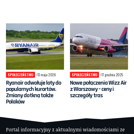
SPOŁECZEŃSTWO
13 maja 2026
SPOŁECZEŃSTWO
17 grudnia 2025
Ryanair odwołuje loty do
Nowe połączenia Wizz Air
popularnych kurortów.
z Warszawy – ceny i
Zmiany dotkną także
szczegóły tras
Polaków
Portal informacyjny z aktualnymi wiadomościami ze