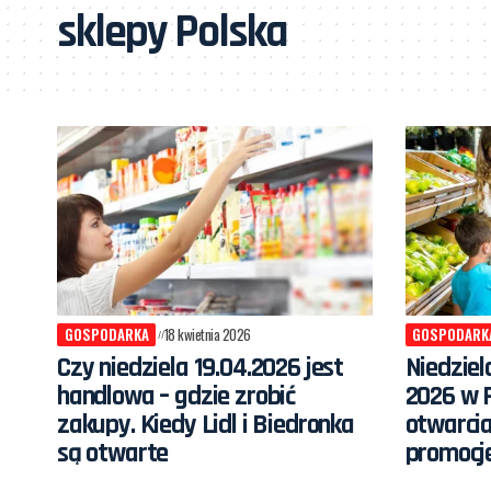
sklepy Polska
GOSPODARKA
18 kwietnia 2026
GOSPODARK
Czy niedziela 19.04.2026 jest
Niedzie
handlowa – gdzie zrobić
2026 w P
zakupy. Kiedy Lidl i Biedronka
otwarcia,
są otwarte
promocj