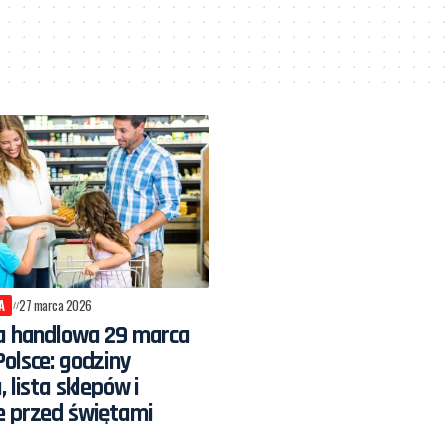
A
27 marca 2026
la handlowa 29 marca
olsce: godziny
 lista sklepów i
e przed świętami