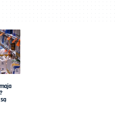
 maja
?
 są