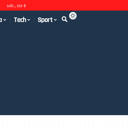
sob., sie 8
a
Tech
Sport