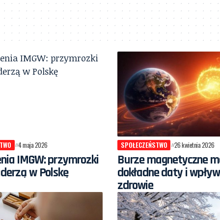
STWO
4 maja 2026
SPOŁECZEŃSTWO
26 kwietnia 2026
enia IMGW: przymrozki
Burze magnetyczne ma
uderzą w Polskę
dokładne daty i wpływ
zdrowie