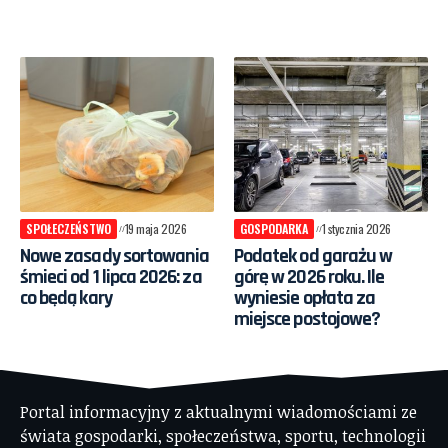
SPOŁECZEŃSTWO
19 maja 2026
GOSPODARKA
1 stycznia 2026
Nowe zasady sortowania
Podatek od garażu w
śmieci od 1 lipca 2026: za
górę w 2026 roku. Ile
co będą kary
wyniesie opłata za
miejsce postojowe?
Portal informacyjny z aktualnymi wiadomościami ze
świata gospodarki, społeczeństwa, sportu, technologii