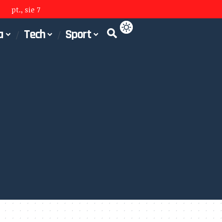
pt., sie 7
a
Tech
Sport