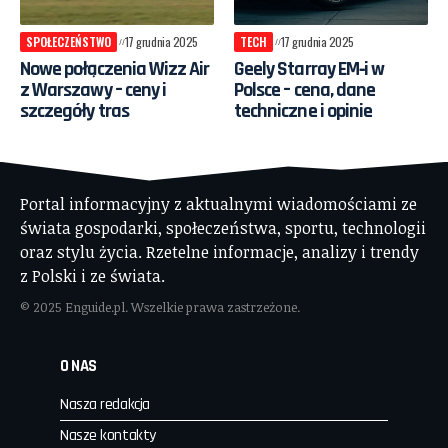
SPOŁECZEŃSTWO
17 grudnia 2025
TECH
17 grudnia 2025
Nowe połączenia Wizz Air
Geely Starray EM‑i w
z Warszawy – ceny i
Polsce – cena, dane
szczegóły tras
techniczne i opinie
Portal informacyjny z aktualnymi wiadomościami ze
świata gospodarki, społeczeństwa, sportu, technologii
oraz stylu życia. Rzetelne informacje, analizy i trendy
z Polski i ze świata.
© 2025 Enguide.pl. Wszelkie prawa zastrzeżone.
O NAS
Nasza redakcja
Nasze kontakty