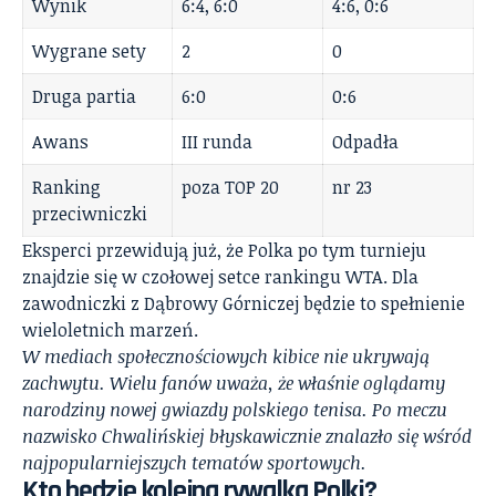
Wynik
6:4, 6:0
4:6, 0:6
Wygrane sety
2
0
Druga partia
6:0
0:6
Awans
III runda
Odpadła
Ranking
poza TOP 20
nr 23
przeciwniczki
Eksperci przewidują już, że Polka po tym turnieju
znajdzie się w czołowej setce rankingu WTA. Dla
zawodniczki z Dąbrowy Górniczej będzie to spełnienie
wieloletnich marzeń.
W mediach społecznościowych kibice nie ukrywają
zachwytu. Wielu fanów uważa, że właśnie oglądamy
narodziny nowej gwiazdy polskiego tenisa. Po meczu
nazwisko Chwalińskiej błyskawicznie znalazło się wśród
najpopularniejszych tematów sportowych.
Kto będzie kolejną rywalką Polki?