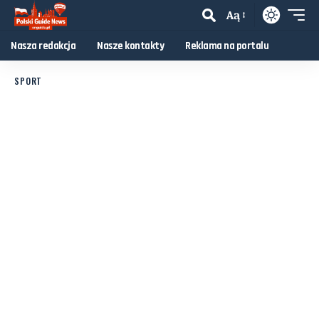
Aą
Nasza redakcja
Nasze kontakty
Reklama na portalu
SPORT