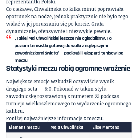
reprezentantki Polski.
Co ciekawe, Chwalińska co kilka minut poprawiała
opatrunek na nodze, jednak praktycznie nie było tego
widać w jej poruszaniu się po korcie. Grała
dynamicznie, ofensywnie i niezwykle pewnie.
„Takiej Mai Chwalińskiej jeszcze nie oglądaliśmy. To
poziom tenisistki gotowej do walki z najlepszymi
zawodniczkami świata” — podkreślili eksperci tenisowi po
meczu.
Statystyki meczu robią ogromne wrażenie
Największe emocje wzbudził oczywiście wynik
drugiego seta — 6:0. Pokonać w takim stylu
zawodniczkę rozstawioną z numerem 23 podczas
turnieju wielkoszlemowego to wydarzenie ogromnego
kalibru.
Poniżej najważniejsze informacje z meczu:
Element meczu
Maja Chwalińska
Elise Mertens