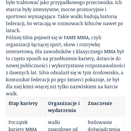
było traktować jako przypadkowego przeciwnika. Ich
starcia były intensywne, mocne promocyjnie i
sportowo wymagające. Takie walki budują historię
federacji, bo wracają w rozmowach kibiców nawet po
latach.
Później Silva pojawił się w FAME MMA, czyli
organizacji łączącej sport, show i rozrywkę
internetową. Dla zawodników z klasycznego MMA był
to często sposób na przedłużenie kariery, dotarcie do
nowej publiczności i wykorzystanie rozpoznawalności
z dawnych lat. Silva odnalazł się w tym środowisku, a
komunikat federacji po jego śmierci pokazuje, że był
dla niej kimś więcej niż tylko nazwiskiem na karcie
walk.
Etap kariery
Organizacje i
Znaczenie
wydarzenia
Początek
walki
budowanie
kariery MMA
zawodowe od
doświadczenia