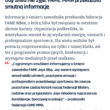
Jay Silva nie żyje. FAME MMA przekazało
smutną informację
Informację o śmierci zawodnika przekazała federacja
FAME MMA, z którą Silva był związany w ostatnim
okresie kariery. Organizacja podkreśliła, że
Amerykanin wnosił do jej wydarzeń energię, uśmiech i
profesjonalizm sportowca. Dla wielu widzów był
postacią rozpoznawalną nie tylko z samej klatki, ale
też z programów promocyjnych, konferencji i
występów medialnych przed walkami.
„Z ogromnym smutkiem informujemy o śmierci
zawodnika FAME Jaya Silvy. Jay swoimi występami
wnosił wielki uśmiech, pozytywne emocje i
profesjonalizm prawdziwego sportowca. Na zawsze
pozostanie częścią historii naszej federacji! Bliskim,
rodzinie oraz przyjaciołom Jaya składamy najszczersze
kondolencje. Spoczywaj w pokoju!” — przekazała
federacja FAME MMA.