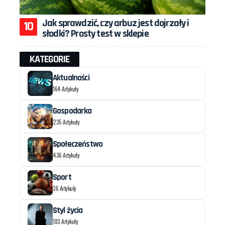
Jak sprawdzić, czy arbuz jest dojrzały i
słodki? Prosty test w sklepie
KATEGORIE
Aktualności
164 Artykuły
Gospodarka
235 Artykuły
Społeczeństwo
436 Artykuły
Sport
36 Artykuły
Styl życia
183 Artykuły