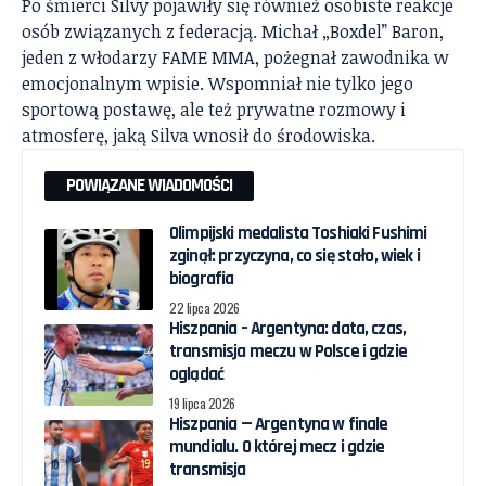
Po śmierci Silvy pojawiły się również osobiste reakcje
osób związanych z federacją. Michał „Boxdel” Baron,
jeden z włodarzy FAME MMA, pożegnał zawodnika w
emocjonalnym wpisie. Wspomniał nie tylko jego
sportową postawę, ale też prywatne rozmowy i
atmosferę, jaką Silva wnosił do środowiska.
POWIĄZANE WIADOMOŚCI
Olimpijski medalista Toshiaki Fushimi
zginął: przyczyna, co się stało, wiek i
biografia
22 lipca 2026
Hiszpania – Argentyna: data, czas,
transmisja meczu w Polsce i gdzie
oglądać
19 lipca 2026
Hiszpania — Argentyna w finale
mundialu. O której mecz i gdzie
transmisja