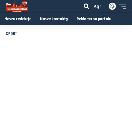
Aą
Nasza redakcja
Nasze kontakty
Reklama na portalu
SPORT