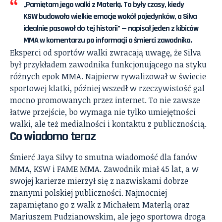
„Pamiętam jego walki z Materlą. To były czasy, kiedy
KSW budowało wielkie emocje wokół pojedynków, a Silva
idealnie pasował do tej historii” — napisał jeden z kibiców
MMA w komentarzu po informacji o śmierci zawodnika.
Eksperci od sportów walki zwracają uwagę, że Silva
był przykładem zawodnika funkcjonującego na styku
różnych epok MMA. Najpierw rywalizował w świecie
sportowej klatki, później wszedł w rzeczywistość gal
mocno promowanych przez internet. To nie zawsze
łatwe przejście, bo wymaga nie tylko umiejętności
walki, ale też medialności i kontaktu z publicznością.
Co wiadomo teraz
Śmierć Jaya Silvy to smutna wiadomość dla fanów
MMA, KSW i FAME MMA. Zawodnik miał 45 lat, a w
swojej karierze mierzył się z nazwiskami dobrze
znanymi polskiej publiczności. Najmocniej
zapamiętano go z walk z Michałem Materlą oraz
Mariuszem Pudzianowskim, ale jego sportowa droga