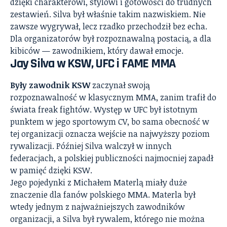
dzięki charakterowi, stylowi i gotowości do trudnych
zestawień. Silva był właśnie takim nazwiskiem. Nie
zawsze wygrywał, lecz rzadko przechodził bez echa.
Dla organizatorów był rozpoznawalną postacią, a dla
kibiców — zawodnikiem, który dawał emocje.
Jay Silva w KSW, UFC i FAME MMA
Były zawodnik KSW
zaczynał swoją
rozpoznawalność w klasycznym MMA, zanim trafił do
świata freak fightów. Występ w UFC był istotnym
punktem w jego sportowym CV, bo sama obecność w
tej organizacji oznacza wejście na najwyższy poziom
rywalizacji. Później Silva walczył w innych
federacjach, a polskiej publiczności najmocniej zapadł
w pamięć dzięki KSW.
Jego pojedynki z Michałem Materlą miały duże
znaczenie dla fanów polskiego MMA. Materla był
wtedy jednym z najważniejszych zawodników
organizacji, a Silva był rywalem, którego nie można