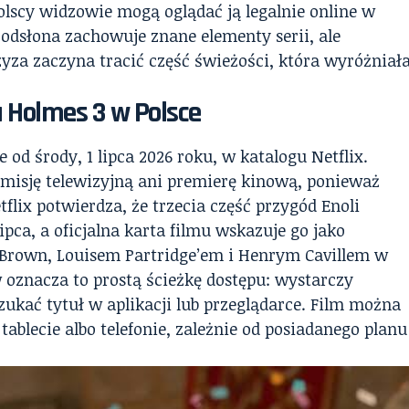
olscy widzowie mogą oglądać ją legalnie online w
odsłona zachowuje znane elementy serii, ale
zyza zaczyna tracić część świeżości, która wyróżniał
a Holmes 3 w Polsce
 od środy, 1 lipca 2026 roku, w katalogu Netflix.
 emisję telewizyjną ani premierę kinową, ponieważ
tflix potwierdza, że trzecia część przygód Enoli
ipca, a oficjalna karta filmu wskazuje go jako
y Brown, Louisem Partridge’em i Henrym Cavillem w
 oznacza to prostą ścieżkę dostępu: wystarczy
zukać tytuł w aplikacji lub przeglądarce. Film można
tablecie albo telefonie, zależnie od posiadanego planu