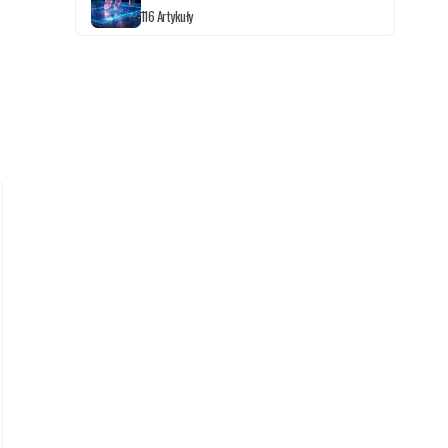
116 Artykuły
ż