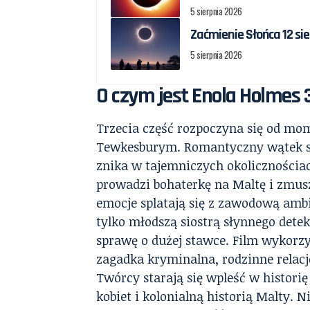
5 sierpnia 2026
Zaćmienie Słońca 12 sie
5 sierpnia 2026
O czym jest Enola Holmes 
Trzecia część rozpoczyna się od mo
Tewkesburym. Romantyczny wątek sz
znika w tajemniczych okolicznościa
prowadzi bohaterkę na Maltę i zmusz
emocje splatają się z zawodową ambi
tylko młodszą siostrą słynnego dete
sprawę o dużej stawce. Film wykorzy
zagadka kryminalna, rodzinne relacj
Twórcy starają się wpleść w histor
kobiet i kolonialną historią Malty. N