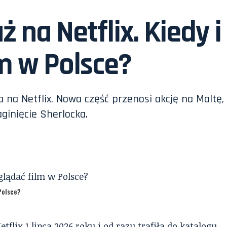
 na Netflix. Kiedy i
lm w Polsce?
 na Netflix. Nowa część przenosi akcję na Maltę,
ginięcie Sherlocka.
 Polsce?
flix 1 lipca 2026 roku i od razu trafiła do katalogu