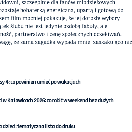
widowni, szczególnie dla fanów młodzieżowych
ozostaje bohaterką energiczną, upartą i gotową do
m film mocniej pokazuje, że jej dorosłe wybory
ek ślubu nie jest jedynie ozdobą fabuły, ale
ność, partnerstwo i cenę społecznych oczekiwań.
wagę, że sama zagadka wypada mniej zaskakująco ni
asy 4: co powinien umieć po wakacjach
eci w Katowicach 2026: co robić w weekend bez dużych
a dzieci: tematyczna lista do druku