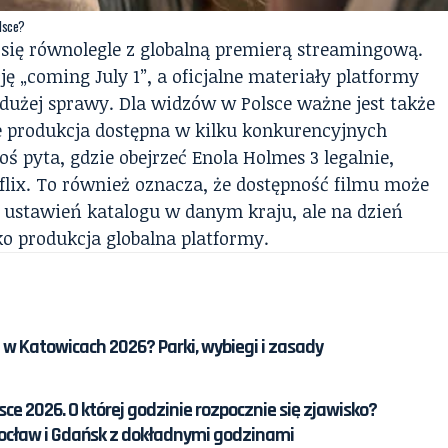
olsce?
się równolegle z globalną premierą streamingową.
ję „coming July 1”, a oficjalne materiały platformy
 dużej sprawy. Dla widzów w Polsce ważne jest także
nie produkcja dostępna w kilku konkurencyjnych
oś pyta, gdzie obejrzeć Enola Holmes 3 legalnie,
flix. To również oznacza, że dostępność filmu może
z ustawień katalogu w danym kraju, ale na dzień
ko produkcja globalna platformy.
 w Katowicach 2026? Parki, wybiegi i zasady
ce 2026. O której godzinie rozpocznie się zjawisko?
cław i Gdańsk z dokładnymi godzinami