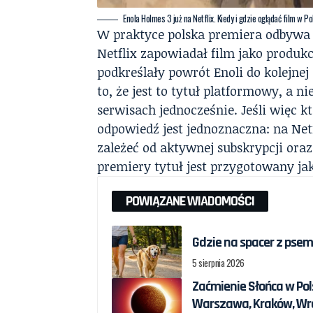
Enola Holmes 3 już na Netflix. Kiedy i gdzie oglądać film w P
W praktyce polska premiera odbywa 
Netflix zapowiadał film jako produkc
podkreślały powrót Enoli do kolejnej
to, że jest to tytuł platformowy, a 
serwisach jednocześnie. Jeśli więc kt
odpowiedź jest jednoznaczna: na Net
zależeć od aktywnej subskrypcji ora
premiery tytuł jest przygotowany ja
POWIĄZANE WIADOMOŚCI
Gdzie na spacer z psem
5 sierpnia 2026
Zaćmienie Słońca w Pols
Warszawa, Kraków, Wro