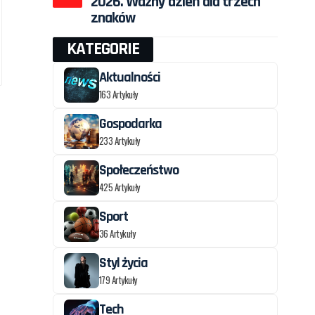
2026. Ważny dzień dla trzech
znaków
KATEGORIE
Aktualności
163 Artykuły
Gospodarka
233 Artykuły
Społeczeństwo
425 Artykuły
Sport
36 Artykuły
Styl życia
179 Artykuły
Tech