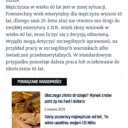
Mężczyzna w wieku 60 lat jest w innej sytuacji.
Powszechny wiek emerytalny dla mężczyzn wynosi 65
lat, dlatego sam 25-letni staż nie otwiera mu drogi do
zwykłej emerytury z ZUS. Jeżeli złoży wniosek w
wieku 60 lat, musi liczyć się z decyzją odmowną.
Wyjątki mogą dotyczyć szczególnych uprawnień, na
przykład pracy w szczególnych warunkach albo
świadczeń przedemerytalnych. W standardowym
przypadku pozostaje dalsza praca lub oczekiwanie do
ukończenia 65 lat.
POWIĄZANE WIADOMOŚCI
Dlaczego złoto drożeje? Rynek znów
patrzy na Fed i dolara
6 sierpnia 2026
Ceny pszenicy najwyższe od lat. To
wina upałów, wojen i El Niño