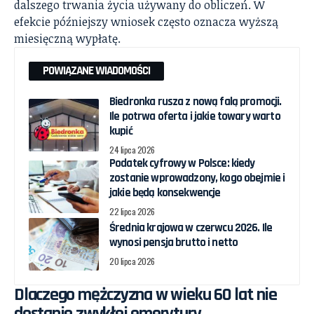
dalszego trwania życia używany do obliczeń. W
efekcie późniejszy wniosek często oznacza wyższą
miesięczną wypłatę.
POWIĄZANE WIADOMOŚCI
Biedronka rusza z nową falą promocji.
Ile potrwa oferta i jakie towary warto
kupić
24 lipca 2026
Podatek cyfrowy w Polsce: kiedy
zostanie wprowadzony, kogo obejmie i
jakie będą konsekwencje
22 lipca 2026
Średnia krajowa w czerwcu 2026. Ile
wynosi pensja brutto i netto
20 lipca 2026
Dlaczego mężczyzna w wieku 60 lat nie
dostanie zwykłej emerytury