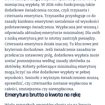
miesięczną wypłatę. W 2026 roku funkcjonują także
dodatkowe świadczenia roczne, czyli trzynasta i
czternasta emerytura. Trzynastka przysługuje co do
zasady każdemu emerytowi niezależnie od wysokości
podstawowego świadczenia. Wypłacana jest wiosną i
odpowiada aktualnej emeryturze minimalnej. Dla osób
z niską emeryturą jest to istotny zastrzyk pieniędzy.
Czternasta emerytura działa inaczej. Tu kluczowe jest
kryterium dochodowe. Jeśli świadczenie zasadnicze
przekracza ustawowy próg, dodatkowa wypłata może
zostać pomniejszona według zasady złotówka za
złotówkę. Kobiety pobierające minimalną emeryturę
mogą liczyć na obie dodatkowe wypłaty w pełnej
wysokości. Seniorki z wyższym świadczeniem muszą
sprawdzić, czy czternastka zostanie wypłacona w
całości, zmniejszona czy niewypłacona.
Emerytura brutto a kwota na rękę
Wielu przyszłych emerytów skupia się na kwocie