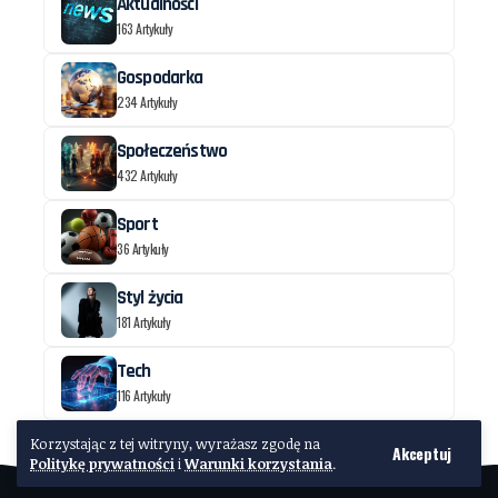
Aktualności
163 Artykuły
Gospodarka
234 Artykuły
Społeczeństwo
432 Artykuły
Sport
36 Artykuły
Styl życia
181 Artykuły
Tech
116 Artykuły
Korzystając z tej witryny, wyrażasz zgodę na
Akceptuj
Politykę prywatności
i
Warunki korzystania
.