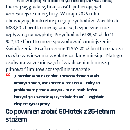
60 lat i 25 lat pracy. Kto dostanie emeryturę, a kto odejdzie z ZUS z odmową
Inaczej wygląda sytuacja osób pobierających
wcześniejsze emerytury. W maju 2026 roku
obowiązują konkretne progi przychodów. Zarobki do
6438,50 zł brutto miesięcznie są bezpieczne i nie
wpływają na wypłatę. Przychód od 6438,50 zł do 11
957,20 zł brutto może spowodować zmniejszenie
świadczenia. Przekroczenie 11 957,20 zł brutto oznacza
ryzyko zawieszenia wypłaty za dany miesiąc. Dlatego
osoby na wcześniejszych świadczeniach muszą
pilnować limitów szczególnie uważnie.
„Dorabianie po osiągnięciu powszechnego wieku
emerytalnego jest znacznie prostsze. Limity są
problemem przede wszystkim dla osób, które
korzystają z wcześniejszych świadczeń” — wyjaśnia
ekspert rynku pracy.
Co powinien zrobić 60-latek z 25-letnim
stażem