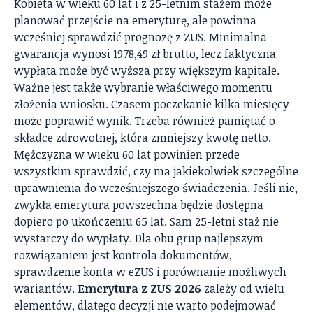
Kobieta w wieku 60 lat i z 25-letnim stażem może
planować przejście na emeryturę, ale powinna
wcześniej sprawdzić prognozę z ZUS. Minimalna
gwarancja wynosi 1978,49 zł brutto, lecz faktyczna
wypłata może być wyższa przy większym kapitale.
Ważne jest także wybranie właściwego momentu
złożenia wniosku. Czasem poczekanie kilka miesięcy
może poprawić wynik. Trzeba również pamiętać o
składce zdrowotnej, która zmniejszy kwotę netto.
Mężczyzna w wieku 60 lat powinien przede
wszystkim sprawdzić, czy ma jakiekolwiek szczególne
uprawnienia do wcześniejszego świadczenia. Jeśli nie,
zwykła emerytura powszechna będzie dostępna
dopiero po ukończeniu 65 lat. Sam 25-letni staż nie
wystarczy do wypłaty. Dla obu grup najlepszym
rozwiązaniem jest kontrola dokumentów,
sprawdzenie konta w eZUS i porównanie możliwych
wariantów.
Emerytura z ZUS 2026
zależy od wielu
elementów, dlatego decyzji nie warto podejmować