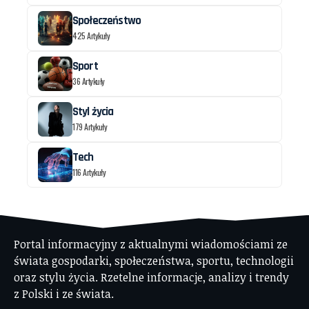
Społeczeństwo
425 Artykuły
Sport
36 Artykuły
Styl życia
179 Artykuły
Tech
116 Artykuły
Portal informacyjny z aktualnymi wiadomościami ze
świata gospodarki, społeczeństwa, sportu, technologii
oraz stylu życia. Rzetelne informacje, analizy i trendy
z Polski i ze świata.