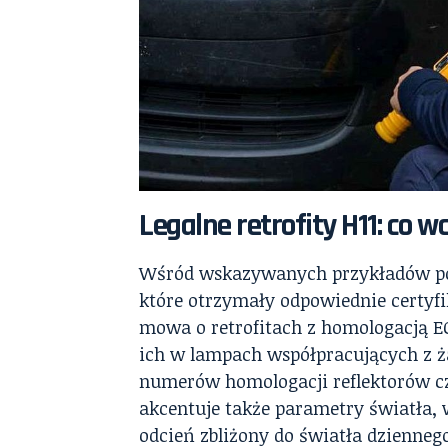
Legalne retrofity H11: co 
Wśród wskazywanych przykładów poj
które otrzymały odpowiednie certyf
mowa o retrofitach z homologacją E
ich w lampach współpracujących z 
numerów homologacji reflektorów c
akcentuje także parametry światła, 
odcień zbliżony do światła dziennego