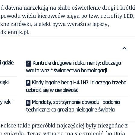
 dawna narzekają na słabe oświetlenie drogi i krótk
 powodu wielu kierowców sięga po tzw. retrofity LED,
czne żarówki, a efekt bywa wyraźnie lepszy,
a
dziennik.pl.
i gdzie
Kontrole drogowe i dokumenty: dlaczego
warto wozić świadectwo homologacji
ięki
Kiedy legalne będą H4 i H7 i dlaczego trzeba
uzbroić się w cierpliwość
ynek i
Mandaty, zatrzymanie dowodu i badania
techniczne: co grozi za nielegalne światła
Polsce takie przeróbki najczęściej były niezgodne z
o gniazda. Teraz sytuacja ma się zmienić, bo Unia