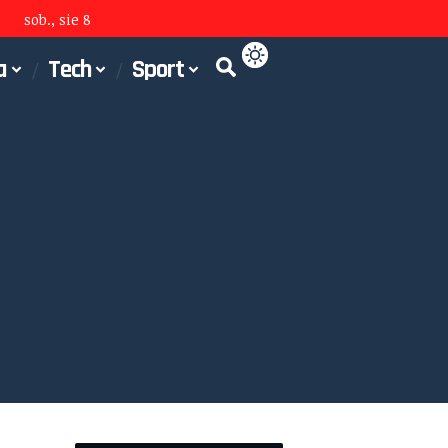
sob., sie 8
a
Tech
Sport