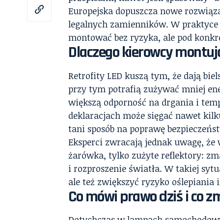
Europejska dopuszcza nowe rozwiąza
legalnych zamienników. W praktyce 
montować bez ryzyka, ale pod konk
Dlaczego kierowcy montują 
Retrofity LED kuszą tym, że dają biel
przy tym potrafią zużywać mniej ene
większą odporność na drgania i tem
deklaracjach może sięgać nawet kilku
tani sposób na poprawę bezpieczeńs
Eksperci zwracają jednak uwagę, że
żarówka, tylko zużyte reflektory: z
i rozproszenie światła. W takiej syt
ale też zwiększyć ryzyko oślepiania
Co mówi prawo dziś i co zm
Dotychczas w lampach samochodow