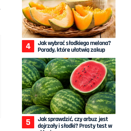
i
Jak wybrać słodkiego melona?
Porady, które ułatwią zakup
Jak sprawdzić, czy arbuz jest
dojrzały i słodki? Prosty test w