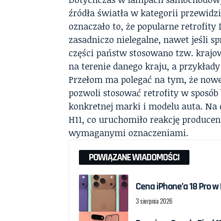
źródła światła w kategorii przewidz
oznaczało to, że popularne retrofit
zasadniczo nielegalne, nawet jeśli s
części państw stosowano tzw. krajow
na terenie danego kraju, a przykłady
Przełom ma polegać na tym, że nowe
pozwoli stosować retrofity w sposób b
konkretnej marki i modelu auta. Na d
H11, co uruchomiło reakcję producen
wymaganymi oznaczeniami.
POWIĄZANE WIADOMOŚCI
Cena iPhone’a 18 Pro w
3 sierpnia 2026