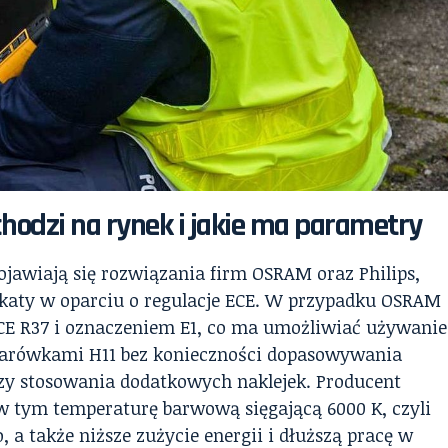
wchodzi na rynek i jakie ma parametry
awiają się rozwiązania firm OSRAM oraz Philips,
ikaty w oparciu o regulacje ECE. W przypadku OSRAM
CE R37 i oznaczeniem E1, co ma umożliwiać używanie
żarówkami H11 bez konieczności dopasowywania
zy stosowania dodatkowych naklejek. Producent
w tym temperaturę barwową sięgającą 6000 K, czyli
, a także niższe zużycie energii i dłuższą pracę w