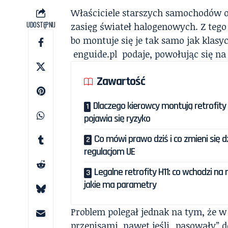
Właściciele starszych samochodów od
UDOSTĘPNIJ
zasięg świateł halogenowych. Z tego
bo montuje się je tak samo jak klasy
enguide.pl
podaje, powołując się n
Zawartość
Dlaczego kierowcy montują retrofity 
pojawia się ryzyko
Co mówi prawo dziś i co zmieni się dz
regulacjom UE
Legalne retrofity H11: co wchodzi na r
jakie ma parametry
Problem polegał jednak na tym, że w 
przepisami, nawet jeśli „pasowały” d