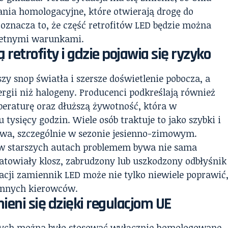
nia homologacyjne, które otwierają drogę do
oznacza to, że część retrofitów LED będzie można
retnymi warunkami.
retrofity i gdzie pojawia się ryzyko
szy snop światła i szersze doświetlenie pobocza, a
rgii niż halogeny. Producenci podkreślają również
peraturę oraz dłuższą żywotność, która w
 tysięcy godzin. Wiele osób traktuje to jako szybki i
twa, szczególnie w sezonie jesienno-zimowym.
 w starszych autach problemem bywa nie sama
matowiały klosz, zabrudzony lub uszkodzony odbłyśnik
uacji zamiennik LED może nie tylko niewiele poprawić
 innych kierowców.
ieni się dzięki regulacjom UE
ych można było stosować wyłącznie homologowane