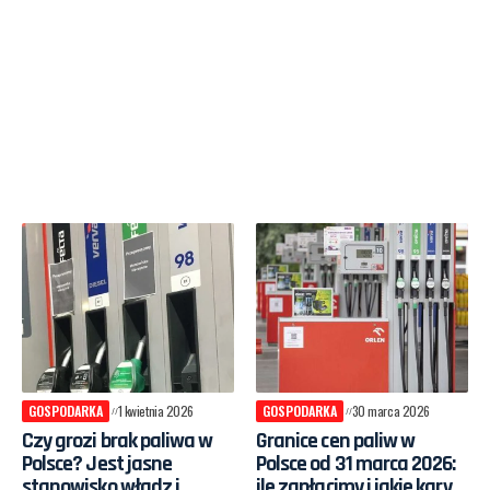
GOSPODARKA
1 kwietnia 2026
GOSPODARKA
30 marca 2026
Czy grozi brak paliwa w
Granice cen paliw w
Polsce? Jest jasne
Polsce od 31 marca 2026:
stanowisko władz i
ile zapłacimy i jakie kary