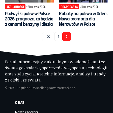
AKTUALNOŚCI
20 marca 2026
GOSPODARKA
10 marca 2026
Podwyżki paliw w Polsce
Rabaty na paliwo w Orlen.
2026: prognoza, co będzie
Nowa promocja dla
z cenami benzyny i diesla
kierowców w Polsce
1
2
Portal informacyjny z aktualnymi wiadomościami ze
świata gospodarki, społeczeństwa, sportu, technologii
oraz stylu życia. Rzetelne informacje, analizy i trendy
z Polski i ze świata.
© 2025 Enguide.pl. Wszelkie prawa zastrzeżone.
O NAS
Nasza redakcja