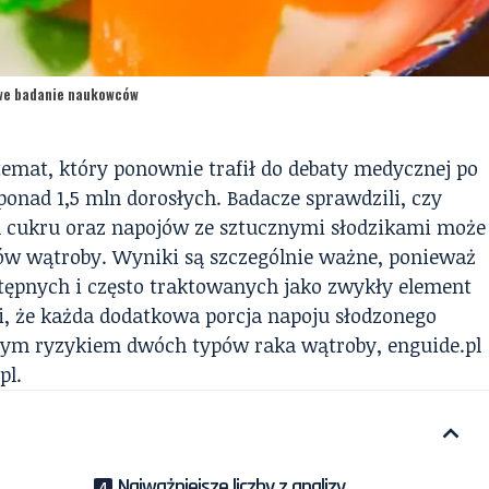
owe badanie naukowców
temat, który ponownie trafił do debaty medycznej po
 ponad 1,5 mln dorosłych. Badacze sprawdzili, czy
m cukru oraz napojów ze sztucznymi słodzikami może
w wątroby. Wyniki są szczególnie ważne, ponieważ
ępnych i często traktowanych jako zwykły element
i, że każda dodatkowa porcja napoju słodzonego
szym ryzykiem dwóch typów raka wątroby,
enguide.pl
pl.
Najważniejsze liczby z analizy