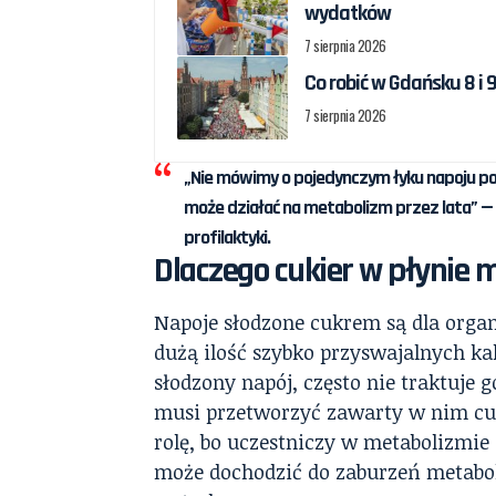
wydatków
7 sierpnia 2026
Co robić w Gdańsku 8 i 9
7 sierpnia 2026
„Nie mówimy o pojedynczym łyku napoju po
może działać na metabolizm przez lata” — 
profilaktyki.
Dlaczego cukier w płynie
Napoje słodzone cukrem są dla organ
dużą ilość szybko przyswajalnych kal
słodzony napój, często nie traktuje 
musi przetworzyć zawarty w nim cu
rolę, bo uczestniczy w metabolizmie
może dochodzić do zaburzeń metaboli