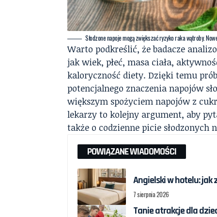
Słodzone napoje mogą zwiększać ryzyko raka wątroby. No
Warto podkreślić, że badacze analiz
jak wiek, płeć, masa ciała, aktywnoś
kaloryczność diety. Dzięki temu pró
potencjalnego znaczenia napojów s
większym spożyciem napojów z cukr
lekarzy to kolejny argument, aby pyta
także o codzienne picie słodzonych 
POWIĄZANE WIADOMOŚCI
Angielski w hotelu: jak
7 sierpnia 2026
Tanie atrakcje dla dzie