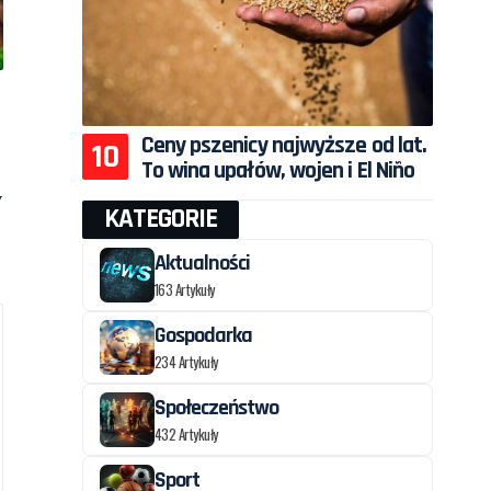
Ceny pszenicy najwyższe od lat.
To wina upałów, wojen i El Niño
y
KATEGORIE
Aktualności
163 Artykuły
Gospodarka
234 Artykuły
Społeczeństwo
432 Artykuły
Sport