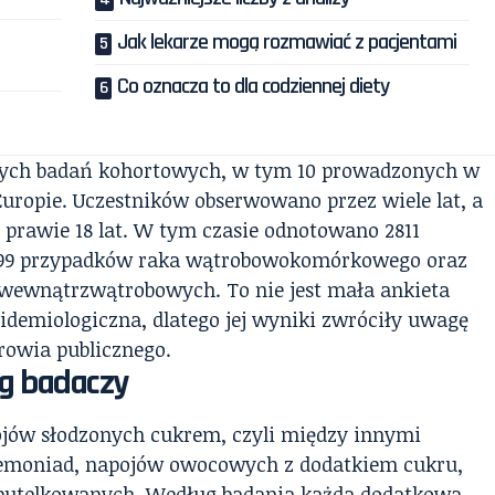
Jak lekarze mogą rozmawiać z pacjentami
Co oznacza to dla codziennej diety
wnych badań kohortowych, w tym 10 prowadzonych w
uropie. Uczestników obserwowano przez wiele lat, a
 prawie 18 lat. W tym czasie odnotowano 2811
699 przypadków raka wątrobowokomórkowego oraz
 wewnątrzwątrobowych. To nie jest mała ankieta
idemiologiczna, dlatego jej wyniki zwróciły uwagę
drowia publicznego.
ug badaczy
ojów słodzonych cukrem, czyli między innymi
emoniad, napojów owocowych z dodatkiem cukru,
 butelkowanych. Według badania każda dodatkowa