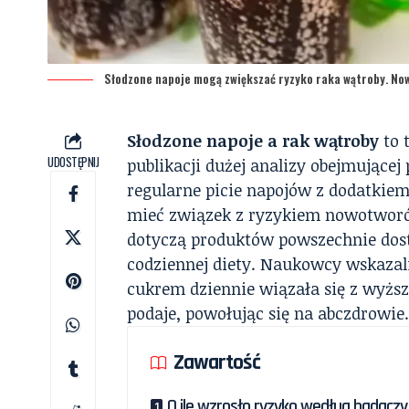
Słodzone napoje mogą zwiększać ryzyko raka wątroby. N
Słodzone napoje a rak wątroby
to 
UDOSTĘPNIJ
publikacji dużej analizy obejmującej
regularne picie napojów z dodatkie
mieć związek z ryzykiem nowotworó
dotyczą produktów powszechnie dost
codziennej diety. Naukowcy wskazal
cukrem dziennie wiązała się z wyż
podaje, powołując się na
abczdrowie.
Zawartość
O ile wzrosło ryzyko według badaczy