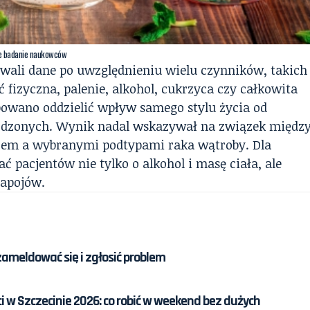
we badanie naukowców
owali dane po uwzględnieniu wielu czynników, takich
ć fizyczna, palenie, alkohol, cukrzyca czy całkowita
bowano oddzielić wpływ samego stylu życia od
łodzonych. Wynik nadal wskazywał na związek międz
em a wybranymi podtypami raka wątroby. Dla
ć pacjentów nie tylko o alkohol i masę ciała, ale
napojów.
 zameldować się i zgłosić problem
ci w Szczecinie 2026: co robić w weekend bez dużych