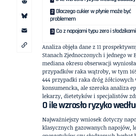
Dlaczego cukier w płynie może być
problemem
Co z napojami typu zero i słodzikami
Analiza objęła dane z 11 prospekty
Stanach Zjednoczonych i jednego w E
mediana okresu obserwacji wyniosła
przypadków raka wątroby, w tym 1
444 przypadki raka dróg żółciowych
konsumencka, ale szeroka analiza ep
lekarzy, dietetyków i specjalistów z
O ile wzrosło ryzyko wedł
Najważniejszy wniosek dotyczy nap
klasycznych gazowanych napojów, l
energetyków czy słodzonych herbat