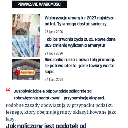
POWIĄZANE WIADOMOŚCI
Waloryzacja emerytur 2027 najniższa
od lat. Tyle mogą dostać seniorzy
28 lipca 2026
Tablice trwania życia 2025. Nowe dane
GUS zmienią wyliczenia emerytur
27 lipca 2026
Biedronka rusza z nową falą promocji.
Ile potrwa oferta i jakie towary warto
kupić
24 lipca 2026
„Współwłaściciele odpowiadają solidarnie za
zobowiązanie podatkowe” – przypominają eksperci.
Podobne zasady obowiązują w przypadku podatku
leśnego, który obejmuje grunty sklasyfikowane jako
lasy.
Jak naliczany jest podatek od